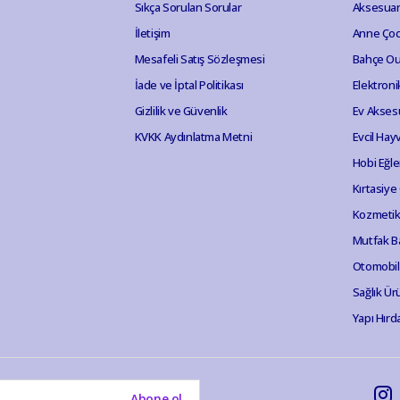
Sıkça Sorulan Sorular
Aksesuar
İletişim
Anne Ço
Mesafeli Satış Sözleşmesi
Bahçe Ou
İade ve İptal Politikası
Elektroni
Gizlilik ve Güvenlik
Ev Akses
KVKK Aydınlatma Metni
Evcil Hay
Hobi Eğl
Kırtasiye
Kozmetik 
Mutfak B
Otomobil
Sağlık Ür
Yapı Hırd
Abone ol