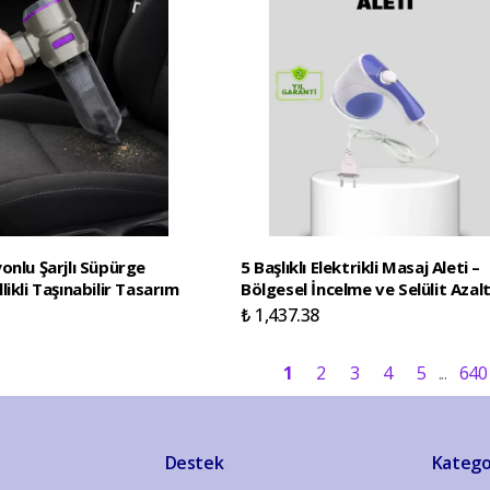
onlu Şarjlı Süpürge
5 Başlıklı Elektrikli Masaj Aleti –
ikli Taşınabilir Tasarım
Bölgesel İncelme ve Selülit Azalt
₺ 1,437.38
1
2
3
4
5
640
Destek
Katego