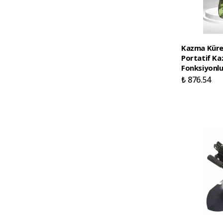
Kazma Kürek
Portatif Ka
Fonksiyonlu
₺ 876.54