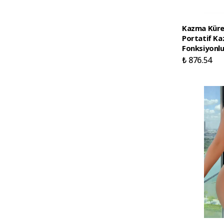
Kazma Kürek
Portatif Ka
Fonksiyonlu
₺ 876.54