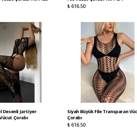
₺ 616.50
l Desenli Jartiyer
Siyah Büyük File Transparan Vü
Vücut Çorabı
Çorabı
₺ 616.50