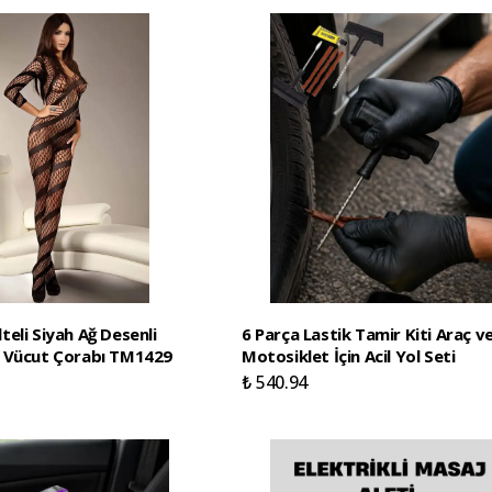
eli Siyah Ağ Desenli
6 Parça Lastik Tamir Kiti Araç v
 Vücut Çorabı TM1429
Motosiklet İçin Acil Yol Seti
₺ 540.94