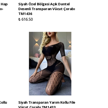
k Hap
Siyah Özel Bölgesi Açık Dantel
ı-
Desenli Transparan Vücut Çorabı
TM1436
₺ 616.50
ollu
Siyah Transparan Yarım Kollu File
Vücut Çorabı TM1433