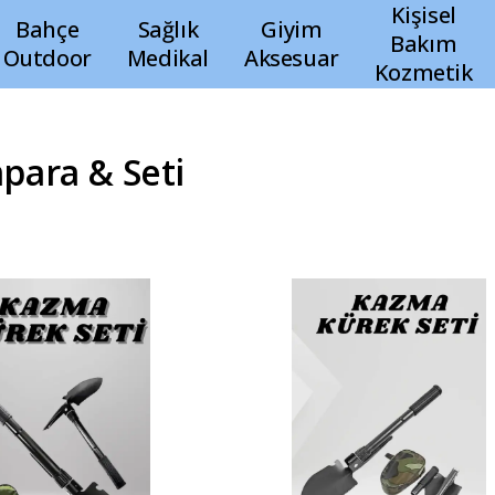
Kişisel
Bahçe
Sağlık
Giyim
Bakım
Outdoor
Medikal
Aksesuar
Kozmetik
para & Seti