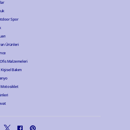
lar
cuk
tdoor Spor
k
uarı
van Ürünleri
ence
 Ofis Malzemeleri
Kişisel Bakım
anyo
 Motosiklet
ünleri
avat