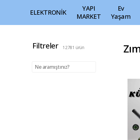
YAPI
Ev
ELEKTRONİK
MARKET
Yaşam
Filtreler
Zım
12781
ürün