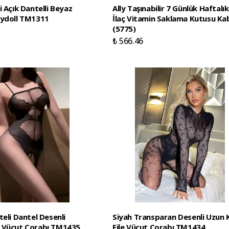
i Açık Dantelli Beyaz
Ally Taşınabilir 7 Günlük Haftalı
bydoll TM1311
İlaç Vitamin Saklama Kutusu Kab
(5775)
₺ 566.46
teli Dantel Desenli
Siyah Transparan Desenli Uzun K
 Vücut Çorabı TM1435
File Vücut Çorabı TM1434