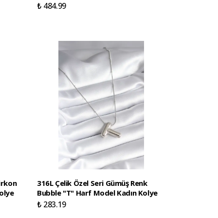
₺ 484.99
irkon
316L Çelik Özel Seri Gümüş Renk
Kolye
Bubble "T" Harf Model Kadın Kolye
₺ 283.19