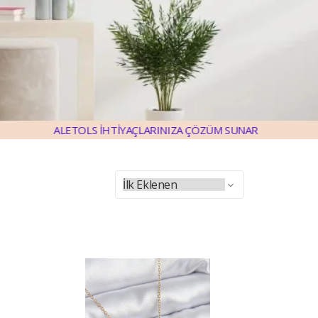
TOLS İHTİYAÇLARINIZA ÇÖZÜM SUNAR
ALETOLS İHT