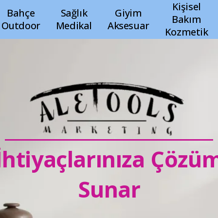
Kişisel
Bahçe
Sağlık
Giyim
Bakım
Outdoor
Medikal
Aksesuar
Kozmetik
_______________________
İhtiyaçlarınıza Çözü
Sunar