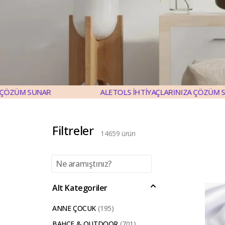
ALETOLS İHTİYAÇLARINIZA ÇÖZÜM SUNAR
Filtreler
14659
ürün
Alt Kategoriler
ANNE ÇOCUK
(
195
)
BAHÇE & OUTDOOR
(
701
)