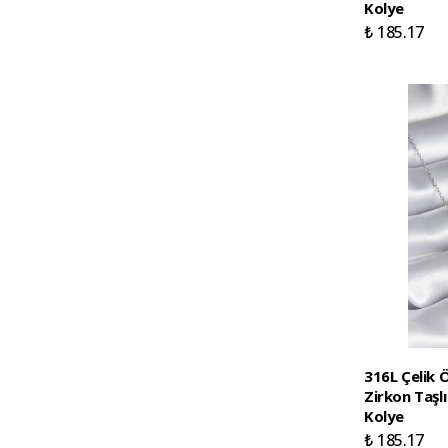
Kolye
₺ 185.17
316L Çelik 
Zirkon Taşl
Kolye
₺ 185.17