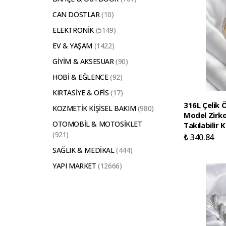
CAN DOSTLAR
(
10
)
ELEKTRONİK
(
5149
)
EV & YAŞAM
(
1422
)
GİYİM & AKSESUAR
(
90
)
HOBİ & EĞLENCE
(
92
)
KIRTASİYE & OFİS
(
17
)
316L Çelik 
KOZMETİK KİŞİSEL BAKIM
(
980
)
Model Zirko
OTOMOBİL & MOTOSİKLET
Takılabilir 
(
921
)
₺ 340.84
SAĞLIK & MEDİKAL
(
444
)
YAPI MARKET
(
12666
)