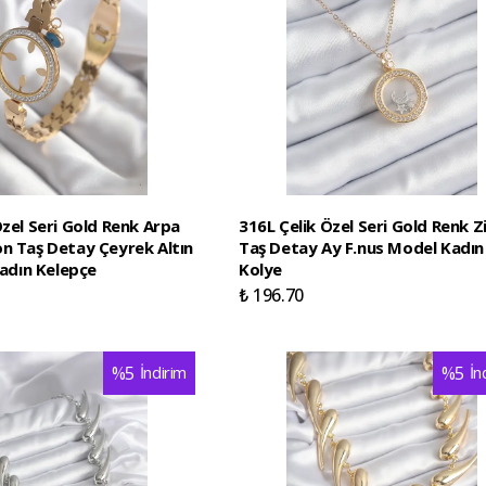
Özel Seri Gold Renk Arpa
316L Çelik Özel Seri Gold Renk Z
n Taş Detay Çeyrek Altın
Taş Detay Ay F.nus Model Kadın
Kadın Kelepçe
Kolye
₺ 196.70
%
5
İndirim
%
5
İn