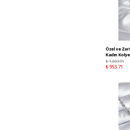
Özel ve Zar
Kadın Kolye
₺ 1,003.91
₺ 953.71