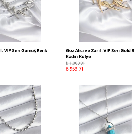
if: VIP Seri Gümüş Renk
Göz Alıcı ve Zarif: VIP Seri Gold 
Kadın Kolye
₺ 1,003.91
₺ 953.71