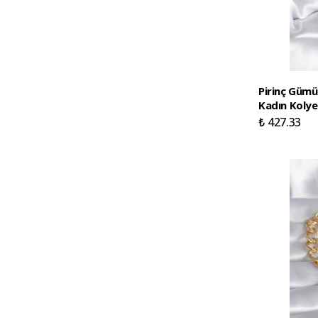
Pirinç Güm
Kadın Kolye
₺ 427.33