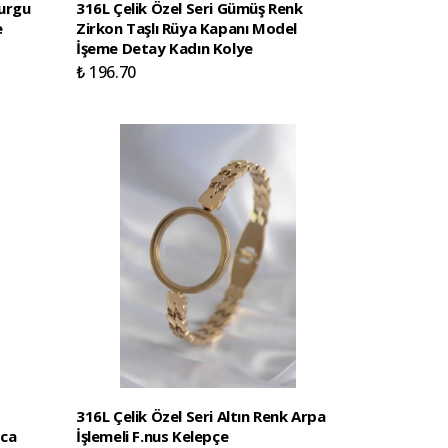
Burgu
316L Çelik Özel Seri Gümüş Renk
e
Zirkon Taşlı Rüya Kapanı Model
İşeme Detay Kadın Kolye
₺ 196.70
316L Çelik Özel Seri Altın Renk Arpa
nca
İşlemeli F.nus Kelepçe