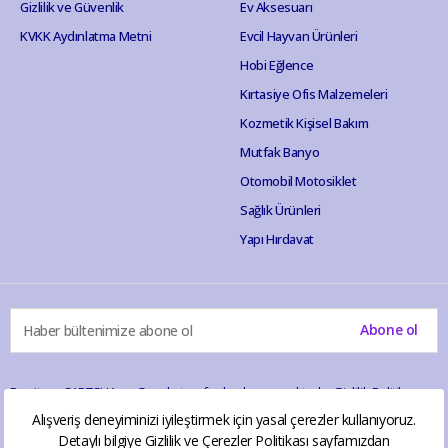
Gizlilik ve Güvenlik
Ev Aksesuarı
KVKK Aydınlatma Metni
Evcil Hayvan Ürünleri
Hobi Eğlence
Kırtasiye Ofis Malzemeleri
Kozmetik Kişisel Bakım
Mutfak Banyo
Otomobil Motosiklet
Sağlık Ürünleri
Yapı Hırdavat
Abone ol
Bu site reCAPTCHA ve Google tarafından korunmaktadır.
Gizlilik Politikası
ve
Hizmet Şartları
geçerlidir.
Alışveriş deneyiminizi iyileştirmek için yasal çerezler kullanıyoruz.
Detaylı bilgiye
Gizlilik ve Çerezler Politikası
sayfamızdan