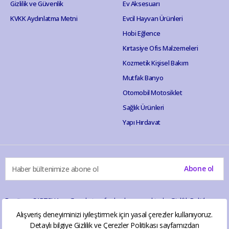
Gizlilik ve Güvenlik
Ev Aksesuarı
KVKK Aydınlatma Metni
Evcil Hayvan Ürünleri
Hobi Eğlence
Kırtasiye Ofis Malzemeleri
Kozmetik Kişisel Bakım
Mutfak Banyo
Otomobil Motosiklet
Sağlık Ürünleri
Yapı Hırdavat
Abone ol
Bu site reCAPTCHA ve Google tarafından korunmaktadır.
Gizlilik Politikası
ve
Hizmet Şartları
geçerlidir.
Alışveriş deneyiminizi iyileştirmek için yasal çerezler kullanıyoruz.
Detaylı bilgiye
Gizlilik ve Çerezler Politikası
sayfamızdan