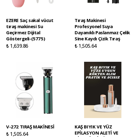
EZERE Saç sakal vücut
Tıraş Makinesi
tıraş makinesi Su
Profesyonel Suya
Geçirmez Dijital
Dayanıklı Paslanmaz Çelik
Göstergeli-(5775)
Sine Kaydı Çizik Tıraş
₺ 1,639.86
₺ 1,505.64
V-272 TIRAŞ MAKİNESİ
KAŞ BIYIK VE YÜZ
EPİLASYON ALETİ VE
₺ 1,505.64