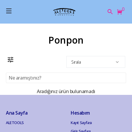
0
Ponpon
Sırala
Aradığınız ürün bulunamadı
Ana Sayfa
Hesabım
ALETOOLS
Kayıt Sayfası
Giriş Sayfası