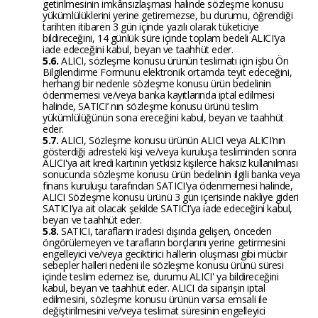
getirilmesinin imkânsızlaşması halinde sözleşme konusu
yükümlülüklerini yerine getiremezse, bu durumu, öğrendiği
tarihten itibaren 3 gün içinde yazılı olarak tüketiciye
bildireceğini, 14 günlük süre içinde toplam bedeli ALICI’ya
iade edeceğini kabul, beyan ve taahhüt eder.
5.6.
ALICI, sözleşme konusu ürünün teslimatı için işbu Ön
Bilgilendirme Formunu elektronik ortamda teyit edeceğini,
herhangi bir nedenle sözleşme konusu ürün bedelinin
ödenmemesi ve/veya banka kayıtlarında iptal edilmesi
halinde, SATICI’ nın sözleşme konusu ürünü teslim
yükümlülüğünün sona ereceğini kabul, beyan ve taahhüt
eder.
5.7.
ALICI, Sözleşme konusu ürünün ALICI veya ALICI’nın
gösterdiği adresteki kişi ve/veya kuruluşa tesliminden sonra
ALICI'ya ait kredi kartının yetkisiz kişilerce haksız kullanılması
sonucunda sözleşme konusu ürün bedelinin ilgili banka veya
finans kuruluşu tarafından SATICI'ya ödenmemesi halinde,
ALICI Sözleşme konusu ürünü 3 gün içerisinde nakliye gideri
SATICI’ya ait olacak şekilde SATICI’ya iade edeceğini kabul,
beyan ve taahhüt eder.
5.8.
SATICI, tarafların iradesi dışında gelişen, önceden
öngörülemeyen ve tarafların borçlarını yerine getirmesini
engelleyici ve/veya geciktirici hallerin oluşması gibi mücbir
sebepler halleri nedeni ile sözleşme konusu ürünü süresi
içinde teslim edemez ise, durumu ALICI' ya bildireceğini
kabul, beyan ve taahhüt eder. ALICI da siparişin iptal
edilmesini, sözleşme konusu ürünün varsa emsali ile
değiştirilmesini ve/veya teslimat süresinin engelleyici