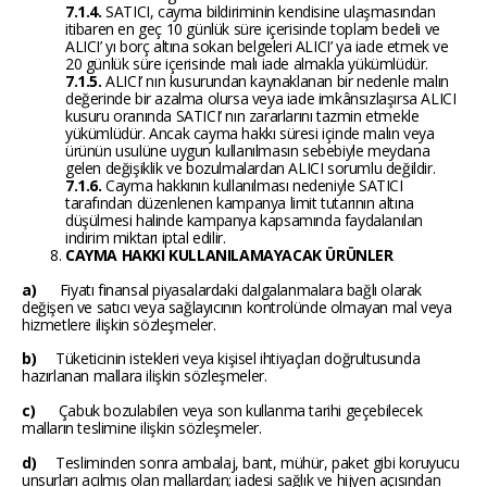
7.1.4.
SATICI, cayma bildiriminin kendisine ulaşmasından
itibaren en geç 10 günlük süre içerisinde toplam bedeli ve
ALICI’ yı borç altına sokan belgeleri ALICI’ ya iade etmek ve
20 günlük süre içerisinde malı iade almakla yükümlüdür.
7.1.5.
ALICI’ nın kusurundan kaynaklanan bir nedenle malın
değerinde bir azalma olursa veya iade imkânsızlaşırsa ALICI
kusuru oranında SATICI’ nın zararlarını tazmin etmekle
yükümlüdür. Ancak cayma hakkı süresi içinde malın veya
ürünün usulüne uygun kullanılmasın sebebiyle meydana
gelen değişiklik ve bozulmalardan ALICI sorumlu değildir.
7.1.6.
Cayma hakkının kullanılması nedeniyle SATICI
tarafından düzenlenen kampanya limit tutarının altına
düşülmesi halinde kampanya kapsamında faydalanılan
indirim miktarı iptal edilir.
CAYMA HAKKI KULLANILAMAYACAK ÜRÜNLER
a)
Fiyatı finansal piyasalardaki dalgalanmalara bağlı olarak
değişen ve satıcı veya sağlayıcının kontrolünde olmayan mal veya
hizmetlere ilişkin sözleşmeler.
b)
Tüketicinin istekleri veya kişisel ihtiyaçları doğrultusunda
hazırlanan mallara ilişkin sözleşmeler.
c)
Çabuk bozulabilen veya son kullanma tarihi geçebilecek
malların teslimine ilişkin sözleşmeler.
d)
Tesliminden sonra ambalaj, bant, mühür, paket gibi koruyucu
unsurları açılmış olan mallardan; iadesi sağlık ve hijyen açısından