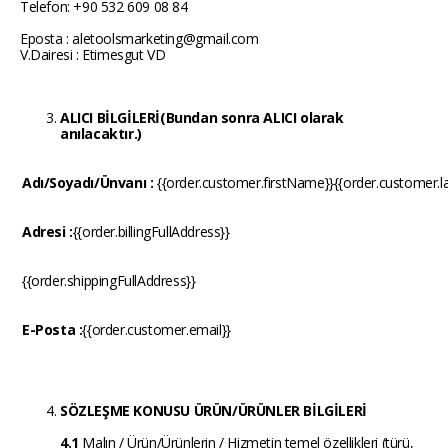
Telefon: +90 532 609 08 84
Eposta :
aletoolsmarketing@gmail.com
V.Dairesi : Etimesgut VD
ALICI BİLGİLERİ(Bundan sonra ALICI olarak
anılacaktır.)
Adı/Soyadı/Ünvanı :
{{order.customer.firstName}}
{{order.customer.
Adresi :
{{order.billingFullAddress}}
{{order.shippingFullAddress}}
E-Posta :
{{order.customer.email}}
SÖZLEŞME KONUSU ÜRÜN/ÜRÜNLER BİLGİLERİ
4.1
Malın / Ürün/Ürünlerin / Hizmetin temel özellikleri (türü,