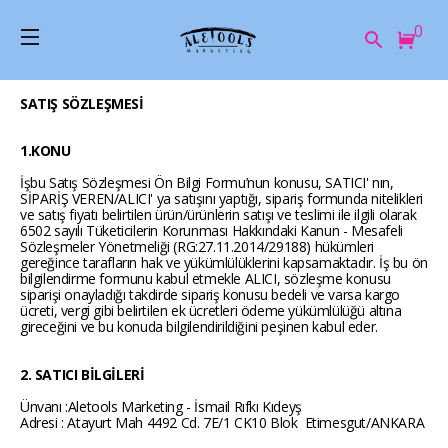
0
SATIŞ SÖZLEŞMESİ
1.KONU
İşbu Satış Sözleşmesi Ön Bilgi Formu’nun konusu, SATICI' nın,
SİPARİŞ VEREN/ALICI' ya satışını yaptığı, sipariş formunda nitelikleri
ve satış fiyatı belirtilen ürün/ürünlerin satışı ve teslimi ile ilgili olarak
6502 sayılı Tüketicilerin Korunması Hakkındaki Kanun - Mesafeli
Sözleşmeler Yönetmeliği (RG:27.11.2014/29188) hükümleri
gereğince tarafların hak ve yükümlülüklerini kapsamaktadır. İş bu ön
bilgilendirme formunu kabul etmekle ALICI, sözleşme konusu
siparişi onayladığı takdirde sipariş konusu bedeli ve varsa kargo
ücreti, vergi gibi belirtilen ek ücretleri ödeme yükümlülüğü altına
gireceğini ve bu konuda bilgilendirildiğini peşinen kabul eder.
2. SATICI BİLGİLERİ
Ünvanı :Aletools Marketing - İsmail Rıfkı Kıdeyş
Adresi :
Atayurt Mah
4492 Cd. 7E/1 CK10 Blok Etimesgut/ANKARA