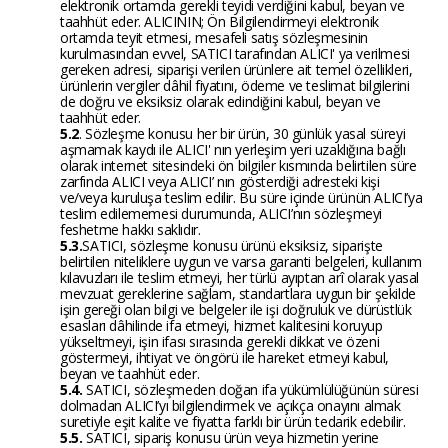
elektronik ortamda gerekli teyidi verdiğini kabul, beyan ve
taahhüt eder. ALICININ; Ön Bilgilendirmeyi elektronik
ortamda teyit etmesi, mesafeli satış sözleşmesinin
kurulmasından evvel, SATICI tarafından ALICI' ya verilmesi
gereken adresi, siparişi verilen ürünlere ait temel özellikleri,
ürünlerin vergiler dâhil fiyatını, ödeme ve teslimat bilgilerini
de doğru ve eksiksiz olarak edindiğini kabul, beyan ve
taahhüt eder.
5.2
. Sözleşme konusu her bir ürün, 30 günlük yasal süreyi
aşmamak kaydı ile ALICI' nın yerleşim yeri uzaklığına bağlı
olarak internet sitesindeki ön bilgiler kısmında belirtilen süre
zarfında ALICI veya ALICI’ nın gösterdiği adresteki kişi
ve/veya kuruluşa teslim edilir. Bu süre içinde ürünün ALICI’ya
teslim edilememesi durumunda, ALICI’nın sözleşmeyi
feshetme hakkı saklıdır.
5.3.
SATICI, sözleşme konusu ürünü eksiksiz, siparişte
belirtilen niteliklere uygun ve varsa garanti belgeleri, kullanım
kılavuzları ile teslim etmeyi, her türlü ayıptan arî olarak yasal
mevzuat gereklerine sağlam, standartlara uygun bir şekilde
işin gereği olan bilgi ve belgeler ile işi doğruluk ve dürüstlük
esasları dâhilinde ifa etmeyi, hizmet kalitesini koruyup
yükseltmeyi, işin ifası sırasında gerekli dikkat ve özeni
göstermeyi, ihtiyat ve öngörü ile hareket etmeyi kabul,
beyan ve taahhüt eder.
5.4.
SATICI, sözleşmeden doğan ifa yükümlülüğünün süresi
dolmadan ALICI’yı bilgilendirmek ve açıkça onayını almak
suretiyle eşit kalite ve fiyatta farklı bir ürün tedarik edebilir.
5.5.
SATICI, sipariş konusu ürün veya hizmetin yerine