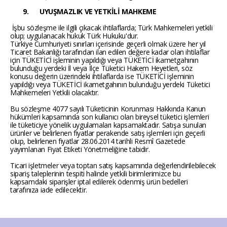
9.
UYUŞMAZLIK VE YETKİLİ MAHKEME
İşbu sözleşme ile ilgili çıkacak ihtilaflarda; Türk Mahkemeleri yetkili
olup; uygulanacak hukuk Türk Hukuku'dur.
Türkiye Cumhuriyeti sınırları içerisinde geçerli olmak üzere her yıl
Ticaret Bakanlığı tarafından ilan edilen değere kadar olan ihtilaflar
için TÜKETİCİ işleminin yapıldığı veya TÜKETİCİ ikametgahının
bulunduğu yerdeki İl veya İlçe Tüketici Hakem Heyetleri, söz
konusu değerin üzerindeki ihtilaflarda ise TÜKETİCİ işleminin
yapıldığı veya TÜKETİCİ ikametgahının bulunduğu yerdeki Tüketici
Mahkemeleri Yetkili olacaktır.
Bu sözleşme 4077 sayılı Tüketicinin Korunması Hakkında Kanun
hükümleri kapsamında son kullanıcı olan bireysel tüketici işlemleri
ile tüketiciye yönelik uygulamaları kapsamaktadır. Satışa sunulan
ürünler ve belirlenen fiyatlar perakende satış işlemleri için geçerli
olup, belirlenen fiyatlar 28.06.2014 tarihli Resmî Gazetede
yayımlanan Fiyat Etiketi Yönetmeliğine tabidir.
Ticari işletmeler veya toptan satış kapsamında değerlendirilebilecek
sipariş taleplerinin tespiti halinde yetkili birimlerimizce bu
kapsamdaki siparişler iptal edilerek ödenmiş ürün bedelleri
tarafınıza iade edilecektir.