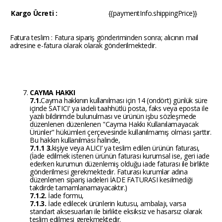
Kargo Ücreti :
{{paymentInfo.shippingPrice}}
Fatura teslim : Fatura sipariş gönderiminden sonra; alıcının mail
adresine e-fatura olarak olarak gönderilmektedir.
CAYMA HAKKI
7.1.
Cayma hakkının kullanılması için 14 (ondört) günlük süre
içinde SATICI' ya iadeli taahhütlü posta, faks veya eposta ile
yazılı bildirimde bulunulması ve ürünün işbu sözleşmede
düzenlenen düzenlenen "Cayma Hakkı Kullanılamayacak
Ürünler" hükümleri çerçevesinde kullanılmamış olması şarttır.
Bu hakkın kullanılması halinde,
7.1.1 3.
kişiye veya ALICI’ ya teslim edilen ürünün faturası,
(İade edilmek istenen ürünün faturası kurumsal ise, geri iade
ederken kurumun düzenlemiş olduğu iade faturası ile birlikte
gönderilmesi gerekmektedir. Faturası kurumlar adına
düzenlenen sipariş iadeleri İADE FATURASI kesilmediği
takdirde tamamlanamayacaktır.)
7.1.2.
İade formu,
7.1.3.
İade edilecek ürünlerin kutusu, ambalajı, varsa
standart aksesuarları ile birlikte eksiksiz ve hasarsız olarak
teslim edilmesi gerekmektedir.