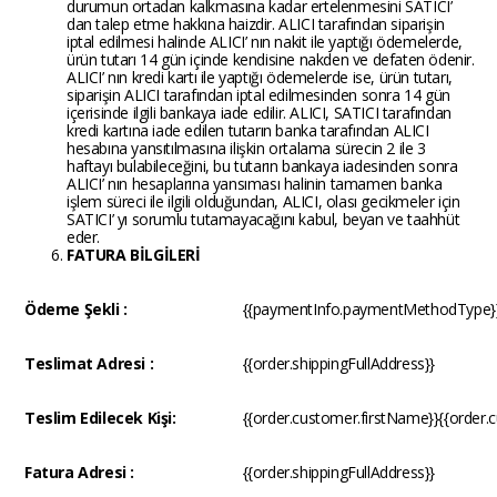
durumun ortadan kalkmasına kadar ertelenmesini SATICI’
dan talep etme hakkına haizdir. ALICI tarafından siparişin
iptal edilmesi halinde ALICI’ nın nakit ile yaptığı ödemelerde,
ürün tutarı 14 gün içinde kendisine nakden ve defaten ödenir.
ALICI’ nın kredi kartı ile yaptığı ödemelerde ise, ürün tutarı,
siparişin ALICI tarafından iptal edilmesinden sonra 14 gün
içerisinde ilgili bankaya iade edilir. ALICI, SATICI tarafından
kredi kartına iade edilen tutarın banka tarafından ALICI
hesabına yansıtılmasına ilişkin ortalama sürecin 2 ile 3
haftayı bulabileceğini, bu tutarın bankaya iadesinden sonra
ALICI’ nın hesaplarına yansıması halinin tamamen banka
işlem süreci ile ilgili olduğundan, ALICI, olası gecikmeler için
SATICI’ yı sorumlu tutamayacağını kabul, beyan ve taahhüt
eder.
FATURA BİLGİLERİ
Ödeme Şekli :
{{paymentInfo.paymentMethodType}
Teslimat Adresi :
{{order.shippingFullAddress}}
Teslim Edilecek Kişi:
{{order.customer.firstName}}
{{order.
Fatura Adresi :
{{order.shippingFullAddress}}