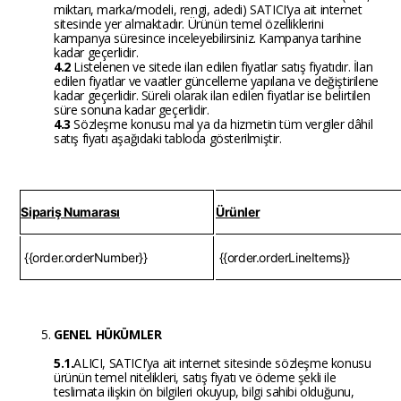
miktarı, marka/modeli, rengi, adedi) SATICI’ya ait internet
sitesinde yer almaktadır. Ürünün temel özelliklerini
kampanya süresince inceleyebilirsiniz. Kampanya tarihine
kadar geçerlidir.
4.2
Listelenen ve sitede ilan edilen fiyatlar satış fiyatıdır. İlan
edilen fiyatlar ve vaatler güncelleme yapılana ve değiştirilene
kadar geçerlidir. Süreli olarak ilan edilen fiyatlar ise belirtilen
süre sonuna kadar geçerlidir.
4.3
Sözleşme konusu mal ya da hizmetin tüm vergiler dâhil
satış fiyatı aşağıdaki tabloda gösterilmiştir.
Sipariş Numarası
Ürünler
‌
{{order.orderNumber}}
‌
{{order.orderLineItems}}
GENEL HÜKÜMLER
5.1.
ALICI, SATICI’ya ait internet sitesinde sözleşme konusu
ürünün temel nitelikleri, satış fiyatı ve ödeme şekli ile
teslimata ilişkin ön bilgileri okuyup, bilgi sahibi olduğunu,