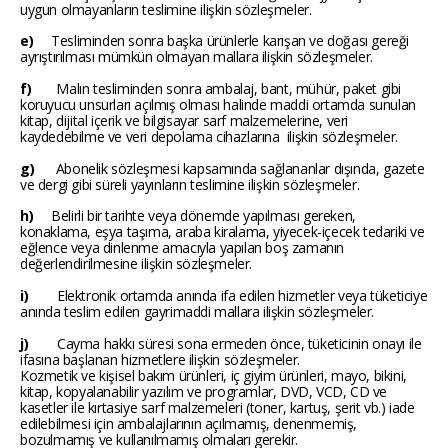
uygun olmayanların teslimine ilişkin sözleşmeler.
e)
Tesliminden sonra başka ürünlerle karışan ve doğası gereği
ayrıştırılması mümkün olmayan mallara ilişkin sözleşmeler.
f)
Malın tesliminden sonra ambalaj, bant, mühür, paket gibi
koruyucu unsurları açılmış olması halinde maddi ortamda sunulan
kitap, dijital içerik ve bilgisayar sarf malzemelerine, veri
kaydedebilme ve veri depolama cihazlarına ilişkin sözleşmeler.
g)
Abonelik sözleşmesi kapsamında sağlananlar dışında, gazete
ve dergi gibi süreli yayınların teslimine ilişkin sözleşmeler.
h)
Belirli bir tarihte veya dönemde yapılması gereken,
konaklama, eşya taşıma, araba kiralama, yiyecek-içecek tedariki ve
eğlence veya dinlenme amacıyla yapılan boş zamanın
değerlendirilmesine ilişkin sözleşmeler.
i)
Elektronik ortamda anında ifa edilen hizmetler veya tüketiciye
anında teslim edilen gayrimaddi mallara ilişkin sözleşmeler.
j)
Cayma hakkı süresi sona ermeden önce, tüketicinin onayı ile
ifasına başlanan hizmetlere ilişkin sözleşmeler.
Kozmetik ve kişisel bakım ürünleri, iç giyim ürünleri, mayo, bikini,
kitap, kopyalanabilir yazılım ve programlar, DVD, VCD, CD ve
kasetler ile kırtasiye sarf malzemeleri (toner, kartuş, şerit vb.) iade
edilebilmesi için ambalajlarının açılmamış, denenmemiş,
bozulmamış ve kullanılmamış olmaları gerekir.