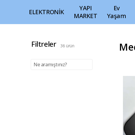
YAPI
Ev
ELEKTRONİK
MARKET
Yaşam
Filtreler
Med
36
ürün