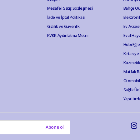
Mesafeli Satış Sözleşmesi
Bahçe Ou
İade ve İptal Politikası
Elektroni
Gizlilik ve Güvenlik
Ev Akses
KVKK Aydınlatma Metni
Evcil Hay
Hobi Eğl
Kırtasiye
Kozmetik 
Mutfak B
Otomobil
Sağlık Ür
Yapı Hırd
Abone ol