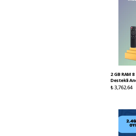
2 GB RAM 8 
Destekli An
₺ 3,762.64