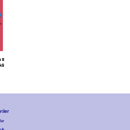
 8
li
riler
lar
cuk