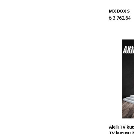
MX BOX S
₺ 3,762.64
Akıllı TV k
TV kutusu 2