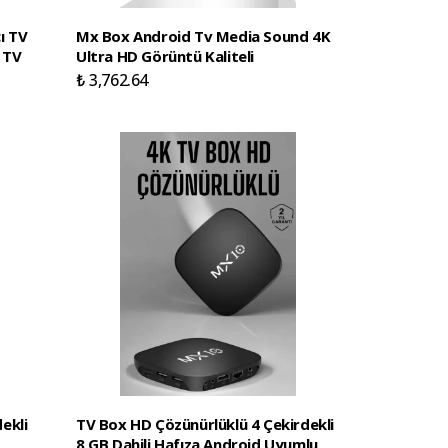
ı TV
Mx Box Android Tv Media Sound 4K
 TV
Ultra HD Görüntü Kaliteli
₺ 3,762.64
ekli
TV Box HD Çözünürlüklü 4 Çekirdekli
8 GB Dahili Hafıza Android Uyumlu