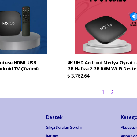
Kutusu HDMI-USB
4K UHD Android Medya Oynatıcı
Android TV Çözümü
GB Hafıza 2 GB RAM Wi-Fi Destek
₺ 3,762.64
1
2
Destek
Katego
Sıkça Sorulan Sorular
Aksesuar
İletişim
Anne Ço