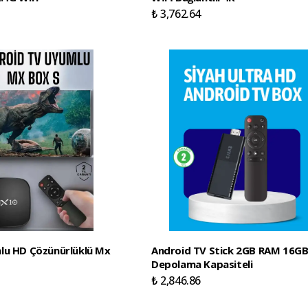
₺ 3,762.64
lu HD Çözünürlüklü Mx
Android TV Stick 2GB RAM 16G
Depolama Kapasiteli
₺ 2,846.86