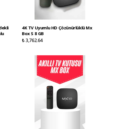
dekli
4K TV Uyumlu HD Çözünürlüklü Mx
lu
Box S 8 GB
₺ 3,762.64