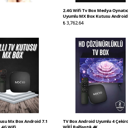
2.4G Wifi Tv Box Medya Oynatıc
Uyumlu MX Box Kutusu Android
₺ 3,762.64
utusu Mx Box Android 7.1
TV Box Android Uyumlu 4 Çekird
.4G Wifi
WİFİ Bağlantılı 4K