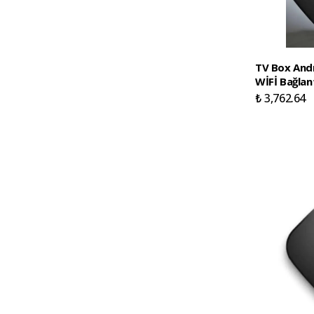
TV Box Andr
WİFİ Bağlant
₺ 3,762.64