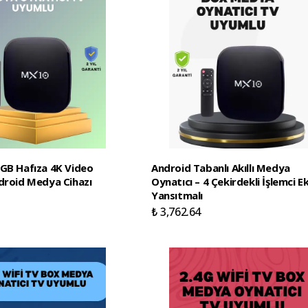
GB Hafıza 4K Video
Android Tabanlı Akıllı Medya
droid Medya Cihazı
Oynatıcı – 4 Çekirdekli İşlemci E
Yansıtmalı
₺ 3,762.64