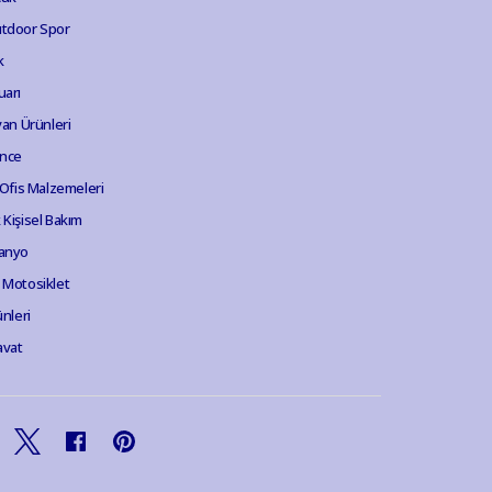
tdoor Spor
k
uarı
van Ürünleri
ence
 Ofis Malzemeleri
Kişisel Bakım
anyo
 Motosiklet
ünleri
avat