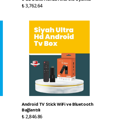
₺ 3,762.64
B
Android TV Stick WiFi ve Bluetooth
Bağlantılı
₺ 2,846.86