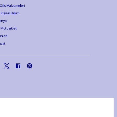
 Ofis Malzemeleri
Kişisel Bakım
anyo
 Motosiklet
ünleri
avat