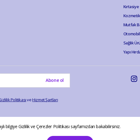
Kırtasiye
Kozmetik 
Mutfak B
Otomobil
Sağlık Ür
Yapı Hırd
Abone ol
Gizlilik Politikası
ve
Hizmet Şartları
ylı bilgiye
Gizlilik ve Çerezler Politikası
sayfamızdan bakabilirsiniz.