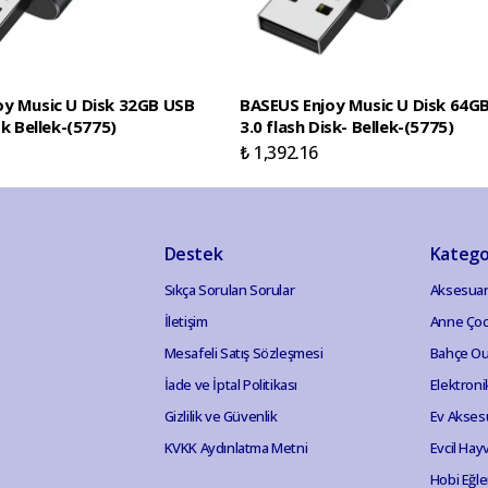
oy Music U Disk 32GB USB
BASEUS Enjoy Music U Disk 64G
sk Bellek-(5775)
3.0 flash Disk- Bellek-(5775)
₺ 1,392.16
Destek
Katego
Sıkça Sorulan Sorular
Aksesuar
İletişim
Anne Ço
Mesafeli Satış Sözleşmesi
Bahçe Ou
İade ve İptal Politikası
Elektroni
Gizlilik ve Güvenlik
Ev Akses
KVKK Aydınlatma Metni
Evcil Hay
Hobi Eğl