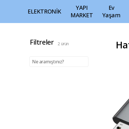
YAPI
Ev
ELEKTRONİK
MARKET
Yaşam
Filtreler
Haf
2
ürün