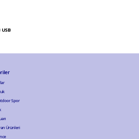
B USB
riler
lar
cuk
tdoor Spor
k
uarı
van Ürünleri
ence