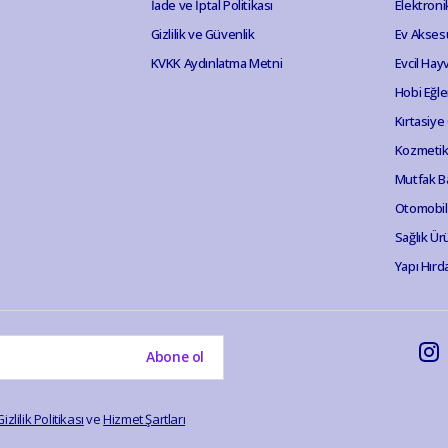
İade ve İptal Politikası
Elektroni
Gizlilik ve Güvenlik
Ev Akses
KVKK Aydınlatma Metni
Evcil Hay
Hobi Eğl
Kırtasiye
Kozmetik 
Mutfak B
Otomobil
Sağlık Ür
Yapı Hırd
Abone ol
Gizlilik Politikası
ve
Hizmet Şartları