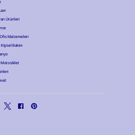
k
uarı
van Ürünleri
ence
 Ofis Malzemeleri
Kişisel Bakım
anyo
 Motosiklet
ünleri
avat