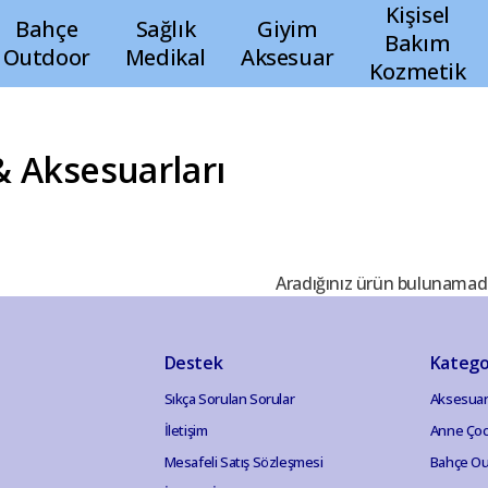
Kişisel
Bahçe
Sağlık
Giyim
Bakım
Outdoor
Medikal
Aksesuar
Kozmetik
& Aksesuarları
Aradığınız ürün bulunamad
Destek
Katego
Sıkça Sorulan Sorular
Aksesuar
İletişim
Anne Ço
Mesafeli Satış Sözleşmesi
Bahçe Ou