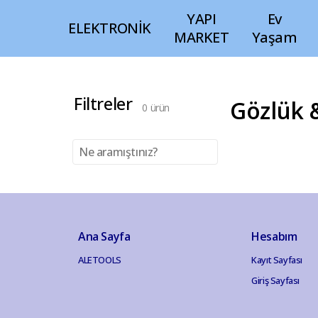
YAPI
Ev
ELEKTRONİK
MARKET
Yaşam
Filtreler
Gözlük 
0
ürün
Ana Sayfa
Hesabım
ALETOOLS
Kayıt Sayfası
Giriş Sayfası