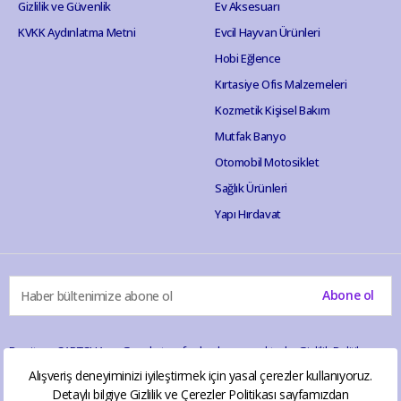
Gizlilik ve Güvenlik
Ev Aksesuarı
KVKK Aydınlatma Metni
Evcil Hayvan Ürünleri
Hobi Eğlence
Kırtasiye Ofis Malzemeleri
Kozmetik Kişisel Bakım
Mutfak Banyo
Otomobil Motosiklet
Sağlık Ürünleri
Yapı Hırdavat
Abone ol
Bu site reCAPTCHA ve Google tarafından korunmaktadır.
Gizlilik Politikası
ve
Hizmet Şartları
geçerlidir.
Alışveriş deneyiminizi iyileştirmek için yasal çerezler kullanıyoruz.
Detaylı bilgiye
Gizlilik ve Çerezler Politikası
sayfamızdan