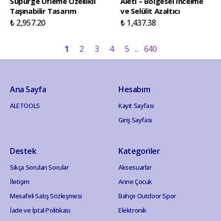
Süpürge Üfleme Özellikli
Aleti – Bölgesel İncelme
Taşınabilir Tasarım
ve Selülit Azaltıcı
₺ 2,957.20
₺ 1,437.38
1
2
3
4
5
640
Ana Sayfa
Hesabım
ALETOOLS
Kayıt Sayfası
Giriş Sayfası
Destek
Kategoriler
Sıkça Sorulan Sorular
Aksesuarlar
İletişim
Anne Çocuk
Mesafeli Satış Sözleşmesi
Bahçe Outdoor Spor
İade ve İptal Politikası
Elektronik