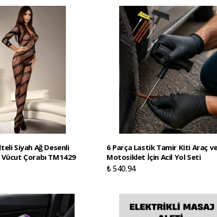
eli Siyah Ağ Desenli
6 Parça Lastik Tamir Kiti Araç v
 Vücut Çorabı TM1429
Motosiklet İçin Acil Yol Seti
₺ 540.94