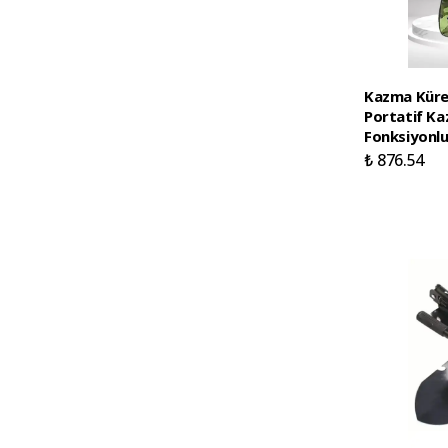
Kazma Kürek
Portatif Ka
Fonksiyonlu
₺ 876.54