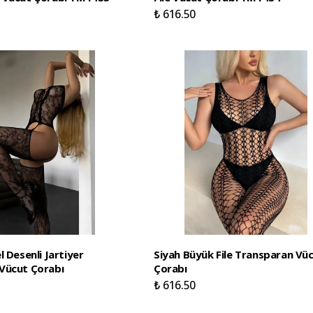
₺ 616.50
l Desenli Jartiyer
Siyah Büyük File Transparan Vü
Vücut Çorabı
Çorabı
₺ 616.50