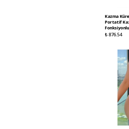
Kazma Kürek
Portatif Ka
Fonksiyonlu
₺ 876.54