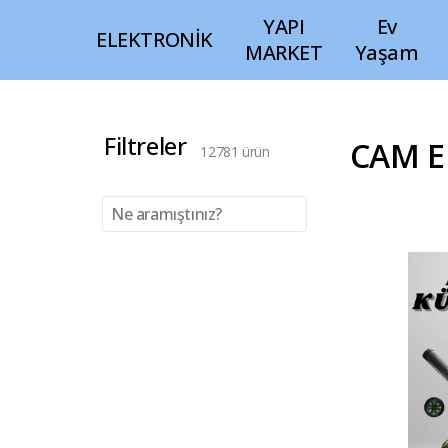
YAPI
Ev
ELEKTRONİK
MARKET
Yaşam
Filtreler
CAM E
12781
ürün