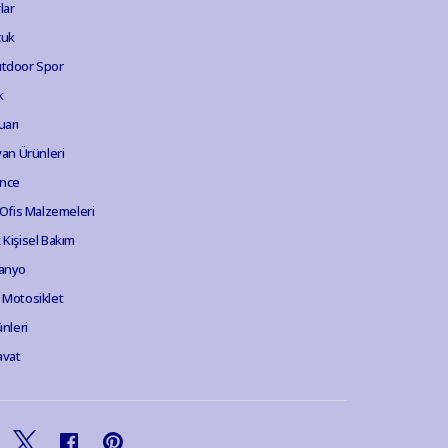
lar
cuk
tdoor Spor
k
uarı
van Ürünleri
ence
 Ofis Malzemeleri
Kişisel Bakım
anyo
 Motosiklet
ünleri
avat