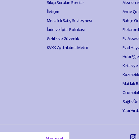
Sıkça Sorulan Sorular
Aksesuar
İletişim
Anne Ço
Mesafeli Satış Sözleşmesi
Bahçe Ou
İade ve İptal Politikası
Elektroni
Gizlilik ve Güvenlik
Ev Akses
KVKK Aydınlatma Metni
Evcil Hay
Hobi Eğl
Kırtasiye
Kozmetik 
Mutfak B
Otomobil
Sağlık Ür
Yapı Hırd
Abone ol