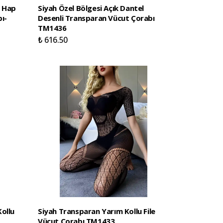
k Hap
Siyah Özel Bölgesi Açık Dantel
ı-
Desenli Transparan Vücut Çorabı
TM1436
₺ 616.50
ollu
Siyah Transparan Yarım Kollu File
Vücut Çorabı TM1433