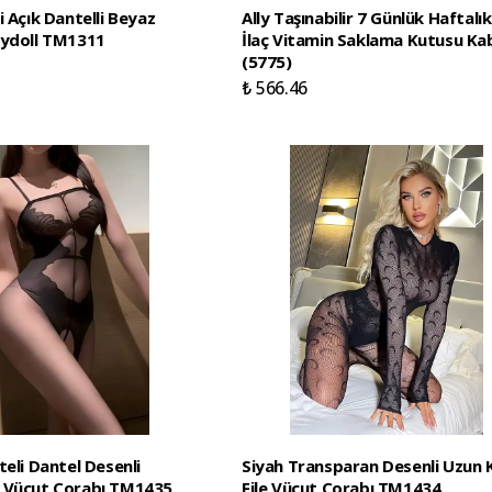
i Açık Dantelli Beyaz
Ally Taşınabilir 7 Günlük Haftalı
bydoll TM1311
İlaç Vitamin Saklama Kutusu Kab
(5775)
₺ 566.46
teli Dantel Desenli
Siyah Transparan Desenli Uzun K
 Vücut Çorabı TM1435
File Vücut Çorabı TM1434