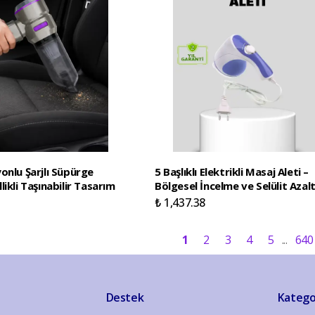
onlu Şarjlı Süpürge
5 Başlıklı Elektrikli Masaj Aleti –
ikli Taşınabilir Tasarım
Bölgesel İncelme ve Selülit Azalt
₺ 1,437.38
1
2
3
4
5
640
Destek
Katego