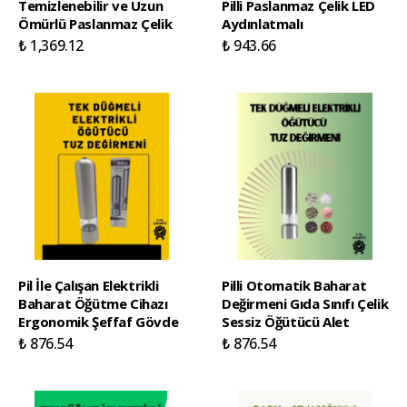
Temizlenebilir ve Uzun
Pilli Paslanmaz Çelik LED
Ömürlü Paslanmaz Çelik
Aydınlatmalı
₺ 1,369.12
₺ 943.66
Pil İle Çalışan Elektrikli
Pilli Otomatik Baharat
Baharat Öğütme Cihazı
Değirmeni Gıda Sınıfı Çelik
Ergonomik Şeffaf Gövde
Sessiz Öğütücü Alet
₺ 876.54
₺ 876.54