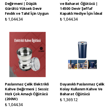
Değirmeni | Düşük
ve Baharat Öğütücü |
Gürültü Yüksek Devir
14500 Devir Şeffaf
Fındık ve Tahıl İçin Uygun
Kapaklı Hediye İçin İdeal
₺ 1,044.34
₺ 1,044.34
Paslanmaz Çelik Elektrikli
Dayanıklı Paslanmaz Çelik
Kahve Değirmeni | Sessiz
Kolay Kullanım Kahve Ve
Hızlı Çok Amaçlı Öğütücü
Baharat Öğütücü
(200W)
₺ 1,369.12
₺ 1,044.34