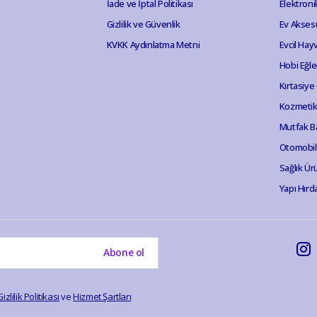
İade ve İptal Politikası
Elektroni
Gizlilik ve Güvenlik
Ev Akses
KVKK Aydınlatma Metni
Evcil Hay
Hobi Eğl
Kırtasiye
Kozmetik 
Mutfak B
Otomobil
Sağlık Ür
Yapı Hırd
Abone ol
Gizlilik Politikası
ve
Hizmet Şartları