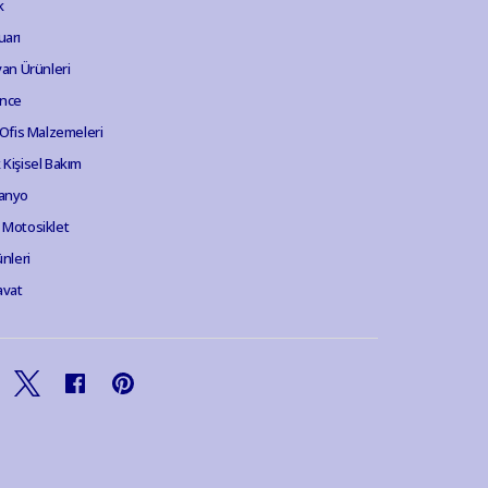
k
uarı
van Ürünleri
ence
 Ofis Malzemeleri
Kişisel Bakım
anyo
 Motosiklet
ünleri
avat