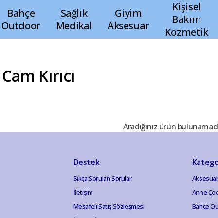
Kişisel
Bahçe
Sağlık
Giyim
Bakım
Outdoor
Medikal
Aksesuar
Kozmetik
 Cam Kırıcı
Aradığınız ürün bulunamad
Destek
Katego
Sıkça Sorulan Sorular
Aksesuar
İletişim
Anne Ço
Mesafeli Satış Sözleşmesi
Bahçe Ou