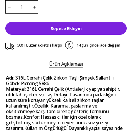
Sepete Ekleyin
500 TL üzeri ücretsiz kargo
14 gün içinde iade değişim
Ürün Açıklaması
Adı
: 316L Cerrahi Çelik Zirkon Taşlı Şimşek Sallantılı
Göbek Piercing 5886
Materyal: 316L Cerrahi Çelik (Antialerjik yapıya sahiptir,
cildi tahriş etmez).Taş Detayı: Tasarımda parlaklığını
uzun süre koruyan yüksek kaliteli zirkon taşlar
kullanılmıştır.Özellik: Kararma, paslanma ve
oksitlenmeye karşı tam direnç gösterir; formunu
bozmaz.Konfor: Hassas ciltler için özel olarak
geliştirilmiş, sürtünmeyi önleyen pürüzsüz yüzey
tasarımı.Kullanım Özgürlüğü: Dayanıklı yapısı sayesinde