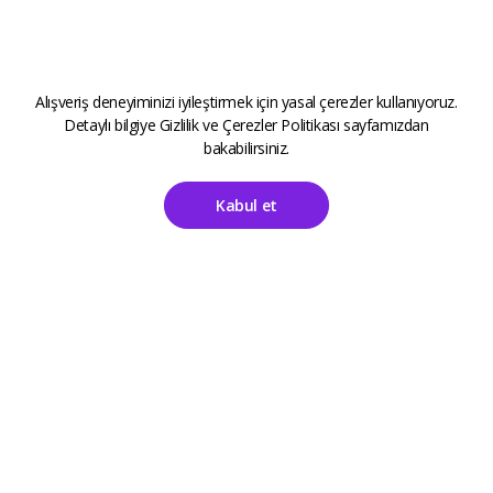
Alışveriş deneyiminizi iyileştirmek için yasal çerezler kullanıyoruz.
Detaylı bilgiye
Gizlilik ve Çerezler Politikası
sayfamızdan
bakabilirsiniz.
Kabul et
Ana Sayfa
Hesabım
ALETOOLS
Kayıt Sayfası