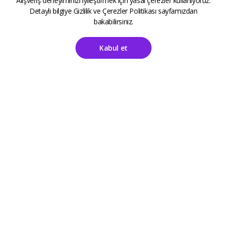
Alışveriş deneyiminizi iyileştirmek için yasal çerezler kullanıyoruz.
Detaylı bilgiye
Gizlilik ve Çerezler Politikası
sayfamızdan
bakabilirsiniz.
Kabul et
Ana Sayfa
Hesabım
ALETOOLS
Kayıt Sayfası
Giriş Sayfası
Destek
Kategoriler
Sıkça Sorulan Sorular
Aksesuarlar