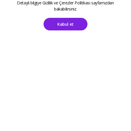
Detaylı bilgiye
Gizlilik ve Çerezler Politikası
sayfamızdan
bakabilirsiniz.
Kabul et
Ana Sayfa
Hesabım
ALETOOLS
Kayıt Sayfası
Giriş Sayfası
Destek
Kategoriler
Sıkça Sorulan Sorular
Aksesuarlar
İletişim
Anne Çocuk