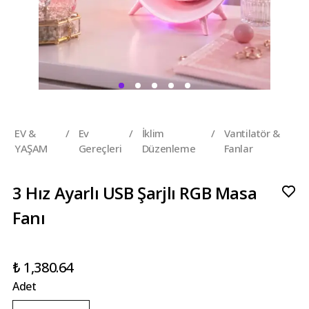
EV &
/
Ev
/
İklim
/
Vantilatör &
YAŞAM
Gereçleri
Düzenleme
Fanlar
3 Hız Ayarlı USB Şarjlı RGB Masa
Fanı
₺ 1,380.64
Adet