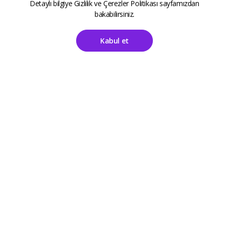
Detaylı bilgiye
Gizlilik ve Çerezler Politikası
sayfamızdan
bakabilirsiniz.
Kabul et
Ana Sayfa
Hesabım
ALETOOLS
Kayıt Sayfası
Giriş Sayfası
Destek
Kategoriler
Sıkça Sorulan Sorular
Aksesuarlar
İletişim
Anne Çocuk