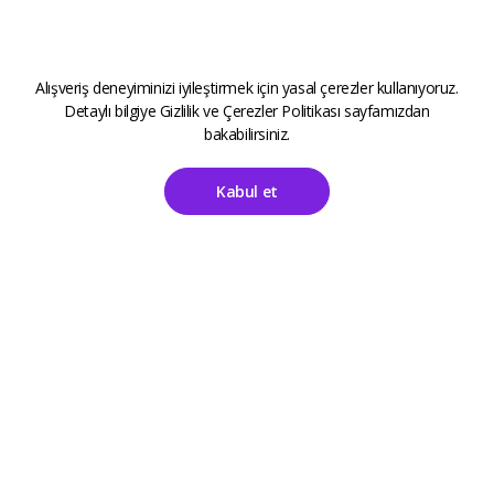
Alışveriş deneyiminizi iyileştirmek için yasal çerezler kullanıyoruz.
Detaylı bilgiye
Gizlilik ve Çerezler Politikası
sayfamızdan
bakabilirsiniz.
Kabul et
Ana Sayfa
Hesabım
ALETOOLS
Kayıt Sayfası