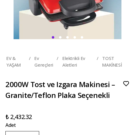
EV &
/
Ev
/
Elektrikli Ev
/
TOST
YAŞAM
Gereçleri
Aletleri
MAKİNESİ
2000W Tost ve Izgara Makinesi –
Granite/Teflon Plaka Seçenekli
₺ 2,432.32
Adet