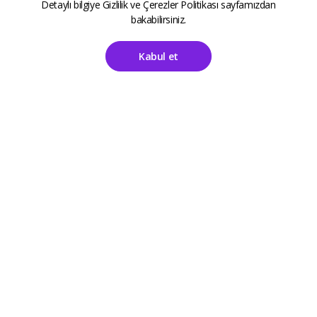
Detaylı bilgiye
Gizlilik ve Çerezler Politikası
sayfamızdan
bakabilirsiniz.
Kabul et
Ana Sayfa
Hesabım
ALETOOLS
Kayıt Sayfası
Giriş Sayfası
Destek
Kategoriler
Sıkça Sorulan Sorular
Aksesuarlar
İletişim
Anne Çocuk