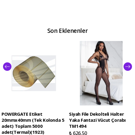
Son Eklenenler
POWERGATE Etiket
Siyah File Dekolteli Halter
20mmx40mm (Tek Kolonda 5
Yaka Fantazi Vücut Çorabı
adet) Toplam 5000
TM1494
adet(Termal)(1923)
₺ 626.50