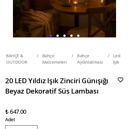
BAHÇE &
/
Bahçe
/
Bahçe
/
Led
OUTDOOR
Malzemeleri
Aydınlatması
Işık
20 LED Yıldız Işık Zinciri Günışığı
Beyaz Dekoratif Süs Lambası
₺ 647.00
Adet