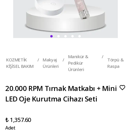
Manikür &
/
KOZMETİK
/
Makyaj
/
Törpü &
Pedikür
KİŞİSEL BAKIM
Ürünleri
Raspa
Ürünleri
20.000 RPM Tırnak Matkabı + Mini
LED Oje Kurutma Cihazı Seti
₺ 1,357.60
Adet