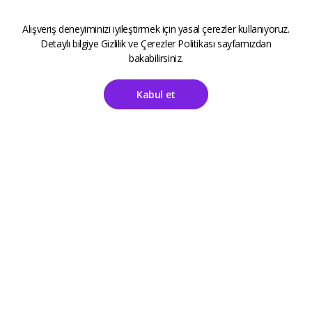
Alışveriş deneyiminizi iyileştirmek için yasal çerezler kullanıyoruz.
Detaylı bilgiye
Gizlilik ve Çerezler Politikası
sayfamızdan
bakabilirsiniz.
Kabul et
Ana Sayfa
Hesabım
ALETOOLS
Kayıt Sayfası
Giriş Sayfası