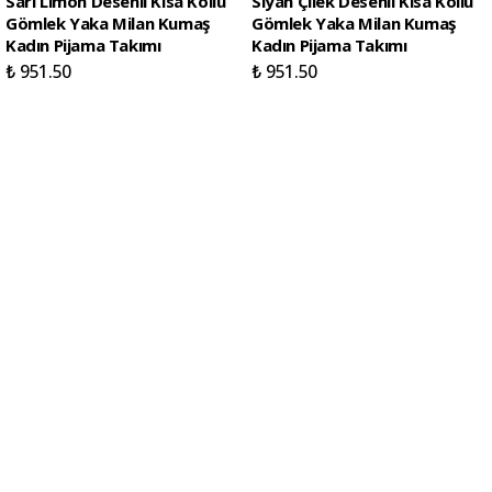
Sarı Limon Desenli Kısa Kollu
Siyah Çilek Desenli Kısa Kollu
Gömlek Yaka Milan Kumaş
Gömlek Yaka Milan Kumaş
Kadın Pijama Takımı
Kadın Pijama Takımı
₺ 951.50
₺ 951.50