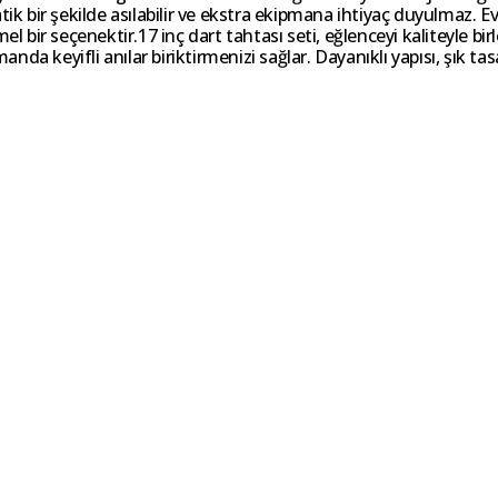
pratik bir şekilde asılabilir ve ekstra ekipmana ihtiyaç duyulmaz. 
ir seçenektir.17 inç dart tahtası seti, eğlenceyi kaliteyle birl
nda keyifli anılar biriktirmenizi sağlar. Dayanıklı yapısı, şık tasa