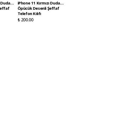
 Dudak /
iPhone 11 Kırmızı Dudak /
Samsung Galaxy S26
effaf
Öpücük Desenli Şeffaf
Ultra Boş Yapma Muz
Telefon Kılıfı
Detaylı Kart Bölmeli
Şeffaf Telefon Kılıfı
₺ 200.00
₺ 200.00