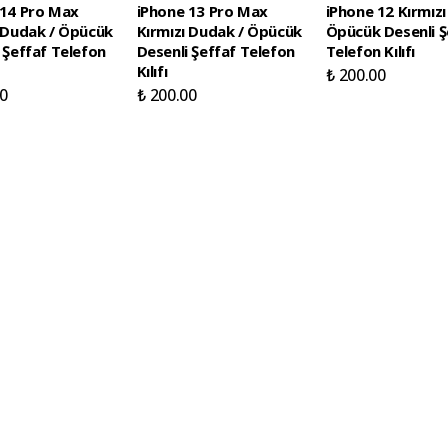
 14 Pro Max
iPhone 13 Pro Max
iPhone 12 Kırmızı
ı Dudak / Öpücük
Kırmızı Dudak / Öpücük
Öpücük Desenli Ş
 Şeffaf Telefon
Desenli Şeffaf Telefon
Telefon Kılıfı
Kılıfı
₺ 200.00
0
₺ 200.00