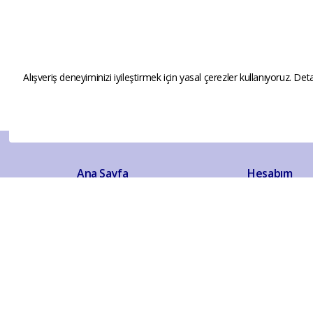
Alışveriş deneyiminizi iyileştirmek için yasal çerezler kullanıyoruz. Deta
Ana Sayfa
Hesabım
ALETOOLS
Kayıt Sayfası
Giriş Sayfası