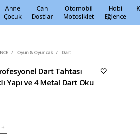
Anne
Can
Otomobil
Hobi
K
Çocuk
Dostlar
Motosiklet
Eğlence
ENCE
/
Oyun & Oyuncak
/
Dart
Profesyonel Dart Tahtası
lı Yapı ve 4 Metal Dart Oku