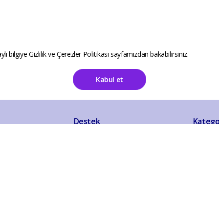
ylı bilgiye
Gizlilik ve Çerezler Politikası
sayfamızdan bakabilirsiniz.
Kabul et
Destek
Katego
Sıkça Sorulan Sorular
Aksesuar
İletişim
Anne Ço
Mesafeli Satış Sözleşmesi
Bahçe Ou
İade ve İptal Politikası
Elektroni
Gizlilik ve Güvenlik
Ev Akses
KVKK Aydınlatma Metni
Evcil Hay