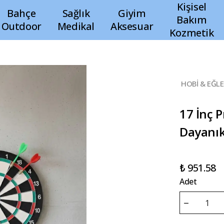
Kişisel
Bahçe
Sağlık
Giyim
Bakım
Outdoor
Medikal
Aksesuar
Kozmetik
HOBİ & EĞL
17 İnç 
Dayanık
₺ 951.58
Adet