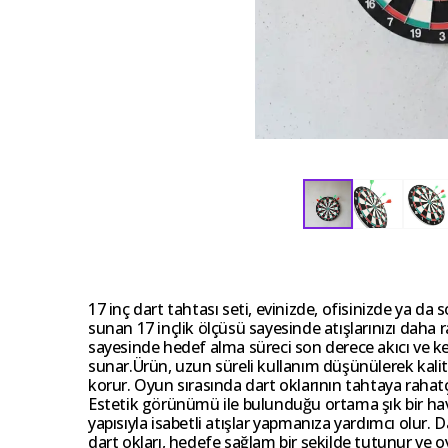
17 inç dart tahtası seti, evinizde, ofisinizde ya da
sunan 17 inçlik ölçüsü sayesinde atışlarınızı daha 
sayesinde hedef alma süreci son derece akıcı ve ke
sunar.Ürün, uzun süreli kullanım düşünülerek kali
korur. Oyun sırasında dart oklarının tahtaya raha
Estetik görünümü ile bulunduğu ortama şık bir hava
yapısıyla isabetli atışlar yapmanıza yardımcı olur. D
dart okları, hedefe sağlam bir şekilde tutunur ve 