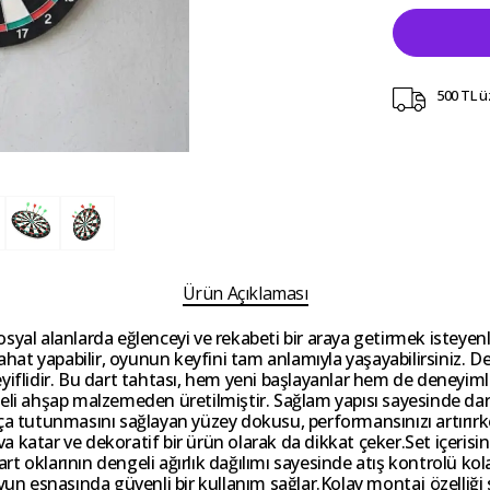
500 TL ü
Ürün Açıklaması
 sosyal alanlarda eğlenceyi ve rekabeti bir araya getirmek isteyen
rahat yapabilir, oyunun keyfini tam anlamıyla yaşayabilirsiniz. 
yiflidir. Bu dart tahtası, hem yeni başlayanlar hem de deneyimli
teli ahşap malzemeden üretilmiştir. Sağlam yapısı sayesinde dar
tça tutunmasını sağlayan yüzey dokusu, performansınızı artırı
 katar ve dekoratif bir ürün olarak da dikkat çeker.Set içerisin
art oklarının dengeli ağırlık dağılımı sayesinde atış kontrolü kol
oyun esnasında güvenli bir kullanım sağlar.Kolay montaj özelliği