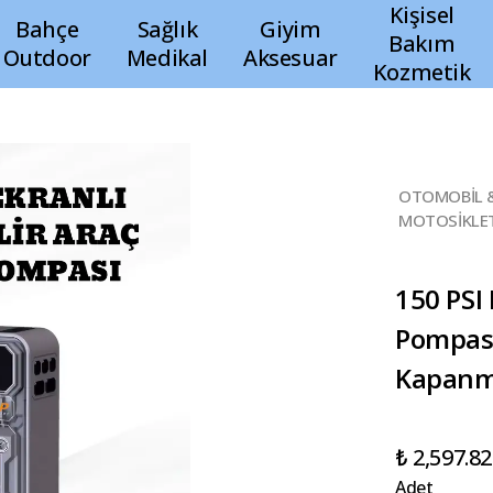
Kişisel
Bahçe
Sağlık
Giyim
Bakım
Outdoor
Medikal
Aksesuar
Kozmetik
OTOMOBİL 
MOTOSİKLE
150 PSI 
Pompası
Kapanma
₺ 2,597.82
Adet