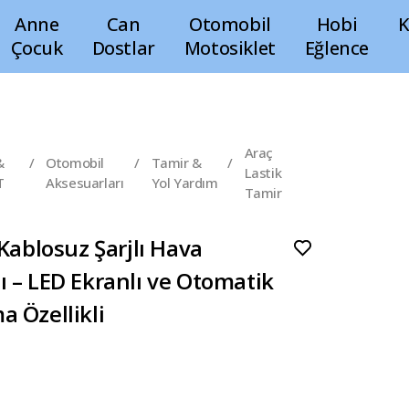
Anne
Can
Otomobil
Hobi
K
Çocuk
Dostlar
Motosiklet
Eğlence
Araç
&
/
Otomobil
/
Tamir &
/
Lastik
T
Aksesuarları
Yol Yardım
Tamir
Kablosuz Şarjlı Hava
 – LED Ekranlı ve Otomatik
 Özellikli