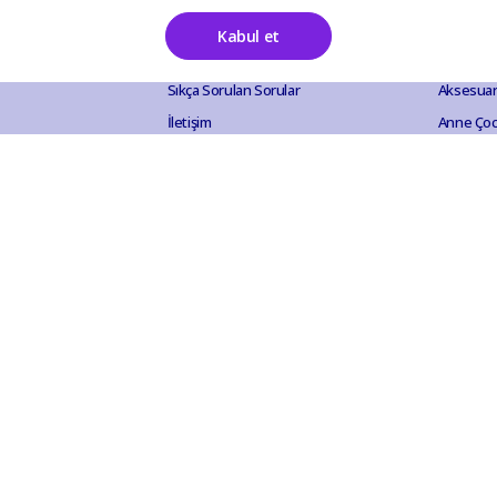
Kabul et
Destek
Katego
Sıkça Sorulan Sorular
Aksesuar
İletişim
Anne Ço
Mesafeli Satış Sözleşmesi
Bahçe Ou
İade ve İptal Politikası
Elektroni
Gizlilik ve Güvenlik
Ev Akses
KVKK Aydınlatma Metni
Evcil Hay
Hobi Eğl
Kırtasiye
Kozmetik 
Mutfak B
Otomobil
Sağlık Ür
Yapı Hırd