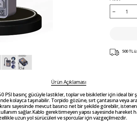
500 TL ü
Ürün Açıklaması
SI basınç gücüyle lastikler, toplar ve bisikletler için ideal b
esinde kolayca taşınabilir. Torpido gözüne, sırt çantasına veya 
anı sayesinde mevcut basıncı net bir şekilde görebilir, istenen 
kullanım sağlar.Kablo gerektirmeyen yapısı sayesinde hareket ha
ikle uzun yol sürücüleri ve sporcular için vazgeçilmezdir.