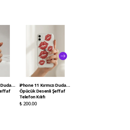
 Dudak /
iPhone 11 Kırmızı Dudak /
Samsung Galaxy S26
effaf
Öpücük Desenli Şeffaf
Ultra Boş Yapma Muz
Telefon Kılıfı
Detaylı Kart Bölmeli
Şeffaf Telefon Kılıfı
₺ 200.00
₺ 200.00