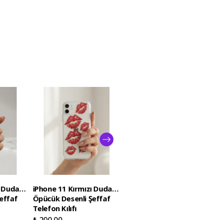
 Dudak /
iPhone 11 Kırmızı Dudak /
Samsung Galaxy S26
effaf
Öpücük Desenli Şeffaf
Ultra Boş Yapma Muz
Telefon Kılıfı
Detaylı Kart Bölmeli
Şeffaf Telefon Kılıfı
₺ 200.00