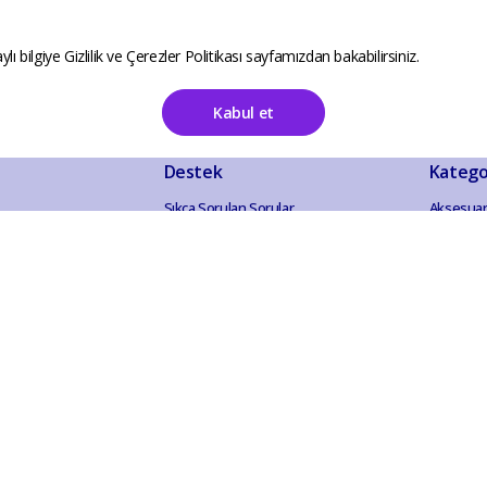
ylı bilgiye
Gizlilik ve Çerezler Politikası
sayfamızdan bakabilirsiniz.
Kabul et
Destek
Katego
Sıkça Sorulan Sorular
Aksesuar
İletişim
Anne Ço
Mesafeli Satış Sözleşmesi
Bahçe Ou
İade ve İptal Politikası
Elektroni
Gizlilik ve Güvenlik
Ev Akses
KVKK Aydınlatma Metni
Evcil Hay
Hobi Eğl
Kırtasiye
Kozmetik 