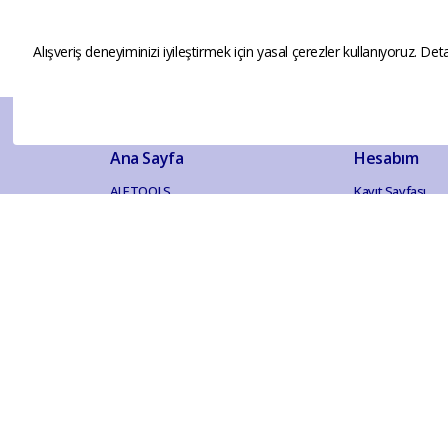
Alışveriş deneyiminizi iyileştirmek için yasal çerezler kullanıyoruz. Deta
Ana Sayfa
Hesabım
ALETOOLS
Kayıt Sayfası
Giriş Sayfası