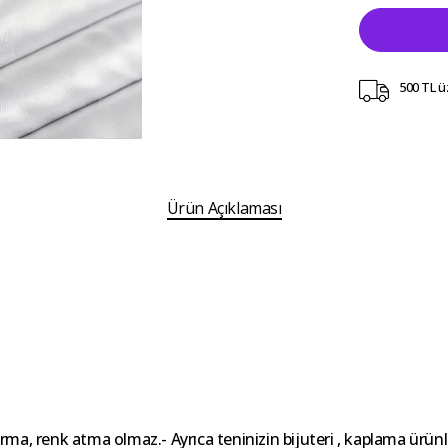
500 TL ü
Ürün Açıklaması
ararma, renk atma olmaz.- Ayrıca teninizin bijuteri , kaplama ür