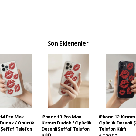
Son Eklenenler
 14 Pro Max
iPhone 13 Pro Max
iPhone 12 Kırmızı
ı Dudak / Öpücük
Kırmızı Dudak / Öpücük
Öpücük Desenli Ş
 Şeffaf Telefon
Desenli Şeffaf Telefon
Telefon Kılıfı
Kılıfı
₺ 200.00