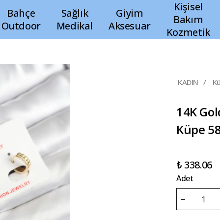
Kişisel
Bahçe
Sağlık
Giyim
Bakım
Outdoor
Medikal
Aksesuar
Kozmetik
KADIN
/
K
14K Gol
Küpe 5
₺ 338.06
Adet