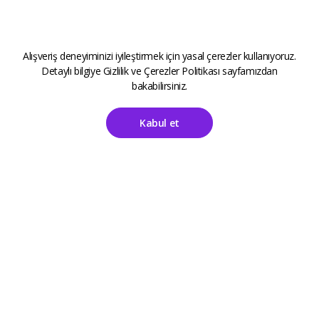
Alışveriş deneyiminizi iyileştirmek için yasal çerezler kullanıyoruz.
Detaylı bilgiye
Gizlilik ve Çerezler Politikası
sayfamızdan
bakabilirsiniz.
Kabul et
Ana Sayfa
Hesabım
ALETOOLS
Kayıt Sayfası