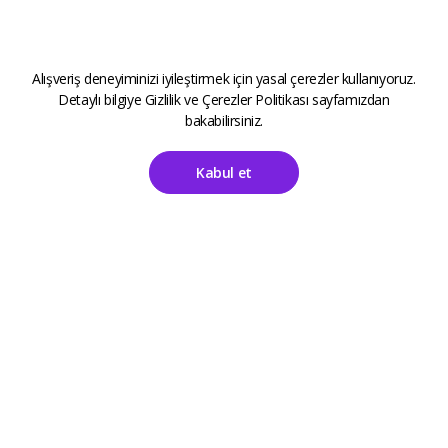
Alışveriş deneyiminizi iyileştirmek için yasal çerezler kullanıyoruz.
Detaylı bilgiye
Gizlilik ve Çerezler Politikası
sayfamızdan
bakabilirsiniz.
Kabul et
Ana Sayfa
Hesabım
ALETOOLS
Kayıt Sayfası