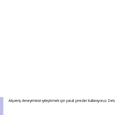
Alışveriş deneyiminizi iyileştirmek için yasal çerezler kullanıyoruz. Deta
Ana Sayfa
Hesabım