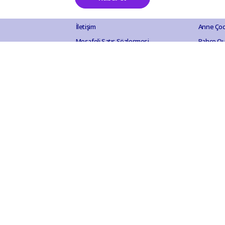
Sıkça Sorulan Sorular
Aksesuar
İletişim
Anne Ço
Mesafeli Satış Sözleşmesi
Bahçe Ou
İade ve İptal Politikası
Elektroni
Gizlilik ve Güvenlik
Ev Akses
KVKK Aydınlatma Metni
Evcil Hay
Hobi Eğl
Kırtasiye
Kozmetik 
Mutfak B
Otomobil
Sağlık Ür
Yapı Hırd