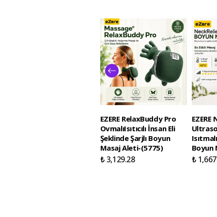
EZERE RelaxBuddy Pro
EZERE N
OvmalıIsıtıcılı İnsan Eli
Ultraso
Şeklinde Şarjlı Boyun
Isıtmal
Masaj Aleti-(5775)
Boyun M
₺ 3,129.28
₺ 1,667