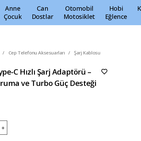
Anne
Can
Otomobil
Hobi
K
Çocuk
Dostlar
Motosiklet
Eğlence
/
Cep Telefonu Aksesuarları
/
Şarj Kablosu
pe-C Hızlı Şarj Adaptörü –
Koruma ve Turbo Güç Desteği