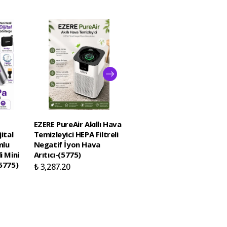
EZERE PureAir Akıllı Hava
EZERE PureAir Akıllı Hava
ital
Temizleyici HEPA Filtreli
Temizleyici için Yedek
mlu
Negatif İyon Hava
Hepa Filtre-(5775)
i Mini
Arıtıcı-(5775)
₺ 1,048.12
5775)
₺ 3,287.20