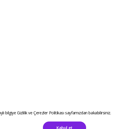
ylı bilgiye
Gizlilik ve Çerezler Politikası
sayfamızdan bakabilirsiniz.
Destek
Katego
Kabul et