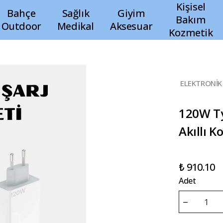
Kişisel
Bahçe
Sağlık
Giyim
Bakım
Outdoor
Medikal
Aksesuar
Kozmetik
ELEKTRONİK
120W Ty
Akıllı 
₺ 910.10
Adet