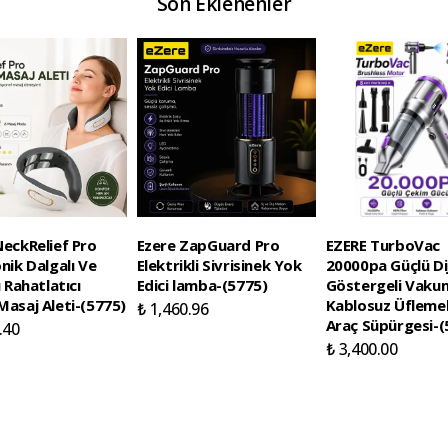
Son Eklenenler
eckRelief Pro
Ezere ZapGuard Pro
EZERE TurboVac
nik Dalgalı Ve
Elektrikli Sivrisinek Yok
20000pa Güçlü Dij
ı Rahatlatıcı
Edici lamba-(5775)
Göstergeli Vaku
asaj Aleti-(5775)
Kablosuz Üflemel
₺ 1,460.96
Araç Süpürgesi-(
.40
₺ 3,400.00