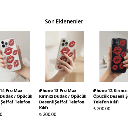
Son Eklenenler
 14 Pro Max
iPhone 13 Pro Max
iPhone 12 Kırmızı
ı Dudak / Öpücük
Kırmızı Dudak / Öpücük
Öpücük Desenli Ş
 Şeffaf Telefon
Desenli Şeffaf Telefon
Telefon Kılıfı
Kılıfı
₺ 200.00
0
₺ 200.00