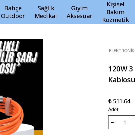
Kişisel
Bahçe
Sağlık
Giyim
Bakım
Outdoor
Medikal
Aksesuar
Kozmetik
ELEKTRONİK
120W 3 
Kablosu 
₺ 511.64
Adet