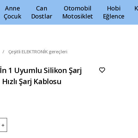
Anne
Can
Otomobil
Hobi
K
Çocuk
Dostlar
Motosiklet
Eğlence
/
Çeşitli ELEKTRONİK gereçleri
İn 1 Uyumlu Silikon Şarj
Hızlı Şarj Kablosu