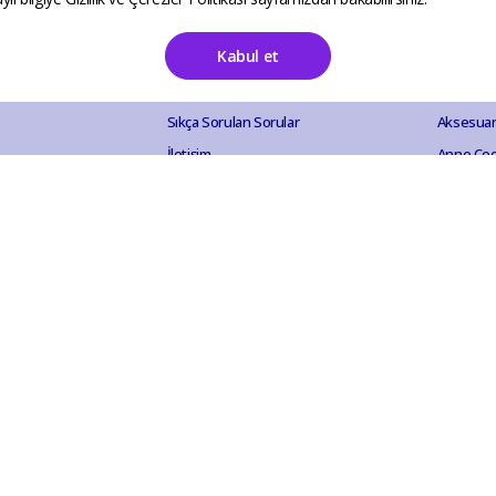
Kabul et
Destek
Katego
Sıkça Sorulan Sorular
Aksesuar
İletişim
Anne Ço
Mesafeli Satış Sözleşmesi
Bahçe Ou
İade ve İptal Politikası
Elektroni
Gizlilik ve Güvenlik
Ev Akses
KVKK Aydınlatma Metni
Evcil Hay
Hobi Eğl
Kırtasiye
Kozmetik 
Mutfak B
Otomobil
Sağlık Ür