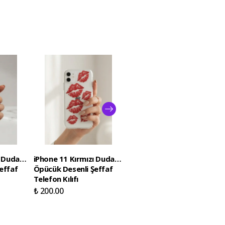
 Dudak /
iPhone 11 Kırmızı Dudak /
Samsung Galaxy S26
effaf
Öpücük Desenli Şeffaf
Ultra Boş Yapma Muz
Telefon Kılıfı
Detaylı Kart Bölmeli
Şeffaf Telefon Kılıfı
₺ 200.00
₺ 200.00