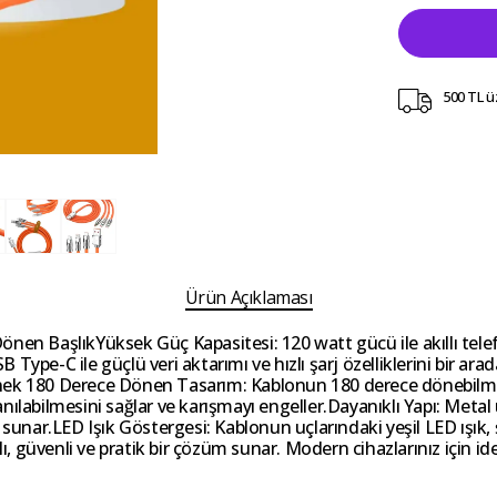
500 TL ü
Ürün Açıklaması
n BaşlıkYüksek Güç Kapasitesi: 120 watt gücü ile akıllı telefonlar
USB Type-C ile güçlü veri aktarımı ve hızlı şarj özelliklerini bir
.Esnek 180 Derece Dönen Tasarım: Kablonun 180 derece dönebilmes
ılabilmesini sağlar ve karışmayı engeller.Dayanıklı Yapı: Metal 
i sunar.LED Işık Göstergesi: Kablonun uçlarındaki yeşil LED ışık
ı, güvenli ve pratik bir çözüm sunar. Modern cihazlarınız için ide