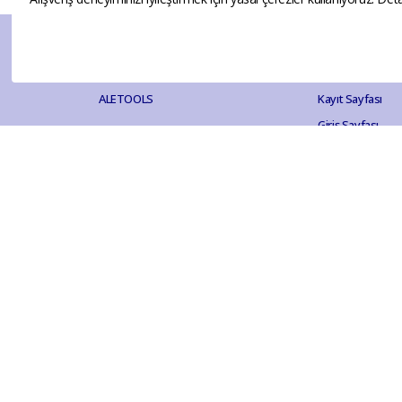
Ana Sayfa
Hesabım
ALETOOLS
Kayıt Sayfası
Giriş Sayfası