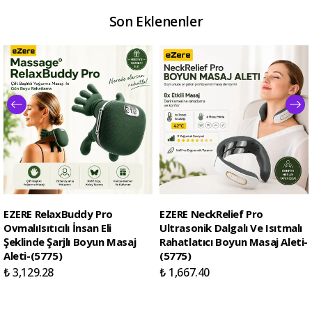
Son Eklenenler
EZERE RelaxBuddy Pro
EZERE NeckRelief Pro
OvmalıIsıtıcılı İnsan Eli
Ultrasonik Dalgalı Ve Isıtmalı
Şeklinde Şarjlı Boyun Masaj
Rahatlatıcı Boyun Masaj Aleti-
Aleti-(5775)
(5775)
₺ 3,129.28
₺ 1,667.40