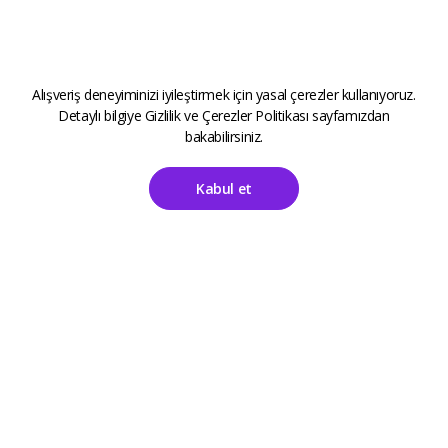
Alışveriş deneyiminizi iyileştirmek için yasal çerezler kullanıyoruz.
Detaylı bilgiye
Gizlilik ve Çerezler Politikası
sayfamızdan
bakabilirsiniz.
Kabul et
Ana Sayfa
Hesabım
ALETOOLS
Kayıt Sayfası