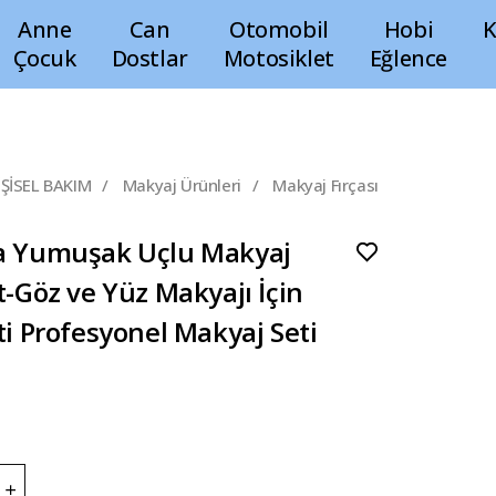
Anne
Can
Otomobil
Hobi
K
Çocuk
Dostlar
Motosiklet
Eğlence
ŞİSEL BAKIM
/
Makyaj Ürünleri
/
Makyaj Fırçası
a Yumuşak Uçlu Makyaj
t-Göz ve Yüz Makyajı İçin
ti Profesyonel Makyaj Seti