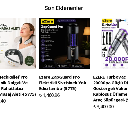
Son Eklenenler
eckRelief Pro
Ezere ZapGuard Pro
EZERE TurboVac
nik Dalgalı Ve
Elektrikli Sivrisinek Yok
20000pa Güçlü Dij
ı Rahatlatıcı
Edici lamba-(5775)
Göstergeli Vaku
asaj Aleti-(5775)
Kablosuz Üflemel
₺ 1,460.96
Araç Süpürgesi-(
.40
₺ 3,400.00