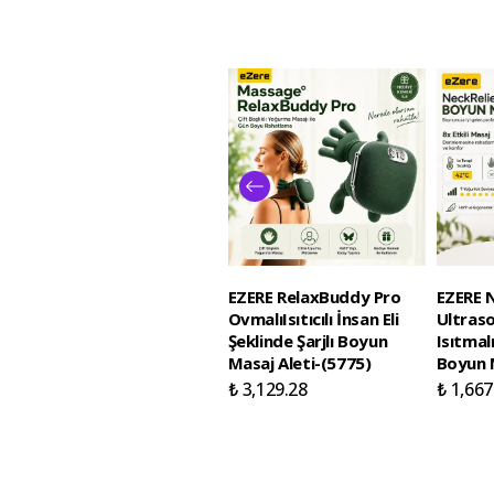
EZERE RelaxBuddy Pro
EZERE N
OvmalıIsıtıcılı İnsan Eli
Ultraso
Şeklinde Şarjlı Boyun
Isıtmal
Masaj Aleti-(5775)
Boyun M
₺ 3,129.28
₺ 1,667