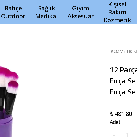
Kişisel
Bahçe
Sağlık
Giyim
Bakım
Outdoor
Medikal
Aksesuar
Kozmetik
KOZMETİK Kİ
12 Parç
Fırça Se
Fırça Se
₺ 481.80
Adet