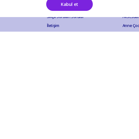
Kabul et
Destek
Katego
Sıkça Sorulan Sorular
Aksesuar
İletişim
Anne Ço
Mesafeli Satış Sözleşmesi
Bahçe Ou
İade ve İptal Politikası
Elektroni
Gizlilik ve Güvenlik
Ev Akses
KVKK Aydınlatma Metni
Evcil Hay
Hobi Eğl
Kırtasiye
Kozmetik 
Mutfak B
Otomobil
Sağlık Ür
Yapı Hırd