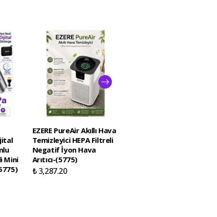
EZERE PureAir Akıllı Hava
EZERE PureAir Akıllı Hava
ital
Temizleyici HEPA Filtreli
Temizleyici için Yedek
mlu
Negatif İyon Hava
Hepa Filtre-(5775)
i Mini
Arıtıcı-(5775)
₺ 1,048.12
5775)
₺ 3,287.20