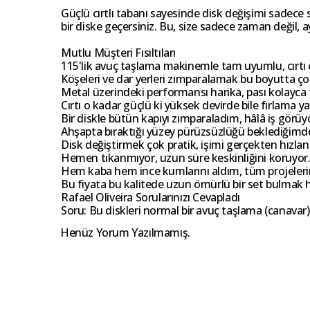
Güçlü cırtlı tabanı sayesinde disk değişimi sadece 
bir diske geçersiniz. Bu, size sadece zaman değil,
Mutlu Müşteri Fısıltıları
115'lik avuç taşlama makinemle tam uyumlu, cırtı
Köşeleri ve dar yerleri zımparalamak bu boyutta ço
Metal üzerindeki performansı harika, pası kolayca 
Cırtı o kadar güçlü ki yüksek devirde bile fırlama y
Bir diskle bütün kapıyı zımparaladım, hâlâ iş görüy
Ahşapta bıraktığı yüzey pürüzsüzlüğü beklediğimde
Disk değiştirmek çok pratik, işimi gerçekten hızland
Hemen tıkanmıyor, uzun süre keskinliğini koruyor
Hem kaba hem ince kumlarını aldım, tüm projelerim 
Bu fiyata bu kalitede uzun ömürlü bir set bulmak h
Rafael Oliveira Sorularınızı Cevapladı
Soru: Bu diskleri normal bir avuç taşlama (canavar) 
Henüz Yorum Yazılmamış.