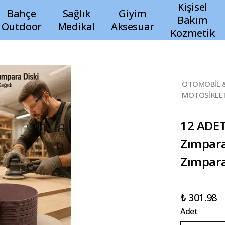
Kişisel
Bahçe
Sağlık
Giyim
Bakım
Outdoor
Medikal
Aksesuar
Kozmetik
OTOMOBİL 
MOTOSİKLE
12 ADET
Zımpara
Zımpara
₺ 301.98
Adet