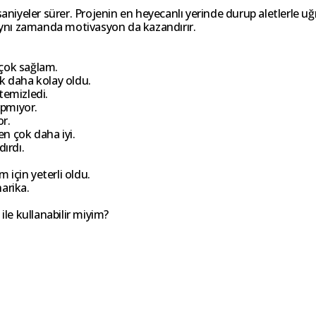
saniyeler sürer. Projenin en heyecanlı yerinde durup aletlerle u
 aynı zamanda motivasyon da kazandırır.
 çok sağlam.
k daha kolay oldu.
temizledi.
apmıyor.
or.
n çok daha iyi.
ırdı.
.
için yeterli oldu.
arika.
ile kullanabilir miyim?