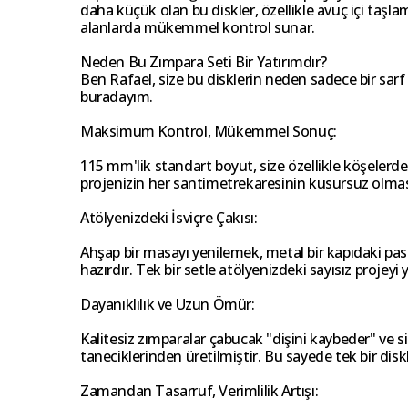
daha küçük olan bu diskler, özellikle avuç içi taş
alanlarda mükemmel kontrol sunar.
Neden Bu Zımpara Seti Bir Yatırımdır?
Ben Rafael, size bu disklerin neden sadece bir sar
buradayım.
Maksimum Kontrol, Mükemmel Sonuç:
115 mm'lik standart boyut, size özellikle köşelerde,
projenizin her santimetrekaresinin kusursuz olmas
Atölyenizdeki İsviçre Çakısı:
Ahşap bir masayı yenilemek, metal bir kapıdaki pas
hazırdır. Tek bir setle atölyenizdeki sayısız projeyi
Dayanıklılık ve Uzun Ömür:
Kalitesiz zımparalar çabucak "dişini kaybeder" ve siz
taneciklerinden üretilmiştir. Bu sayede tek bir di
Zamandan Tasarruf, Verimlilik Artışı: