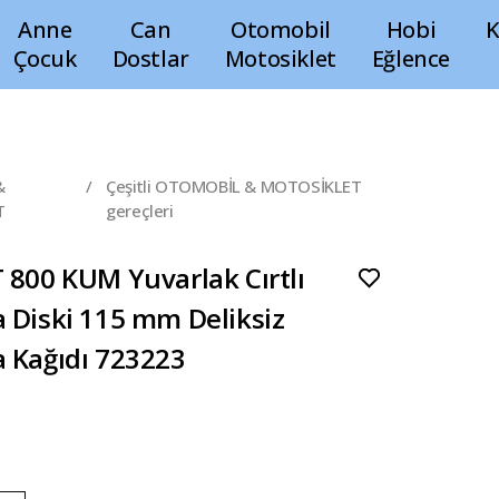
Anne
Can
Otomobil
Hobi
K
Çocuk
Dostlar
Motosiklet
Eğlence
&
/
Çeşitli OTOMOBİL & MOTOSİKLET
T
gereçleri
 800 KUM Yuvarlak Cırtlı
 Diski 115 mm Deliksiz
 Kağıdı 723223