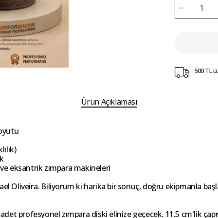
500 TL ü
Ürün Açıklaması
oyutu
ılık)
ik
ve eksantrik zımpara makineleri
liveira. Biliyorum ki harika bir sonuç, doğru ekipmanla başlar
 adet profesyonel zımpara diski elinize geçecek. 11.5 cm'lik çap