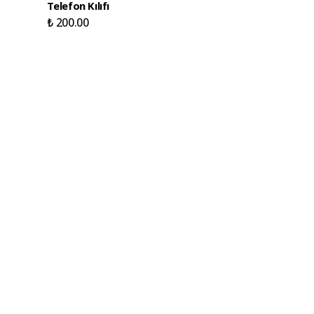
Telefon Kılıfı
Detaylı Kart Bölmeli
Şeffaf Telefon Kılıfı
₺ 200.00
₺ 200.00