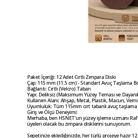
Paket İçeriği: 12 Adet Cırtlı Zımpara Diski
Çap: 115 mm (11.5 cm) - Standart Avuç Taşlama B
Bağlantı: Cırtlı (Velcro) Taban
Yapı: Deliksiz (Maksimum Yüzey Teması ve Dayanıkl
Kullanım Alanı: Ahşap, Metal, Plastik, Macun, Vern
Uyumluluk: Tüm 115mm cırt tabanlı avuç taşlama 
Giriş ve Ölçü Deneyimi:
Merhaba, ben HSNET'un yüzey işleme uzmanı Rafael O
üyeleri olacak bu zımpara disklerini sunuyorum.
Sepetinize eklediğinizde, her türlü projeye hazır 12