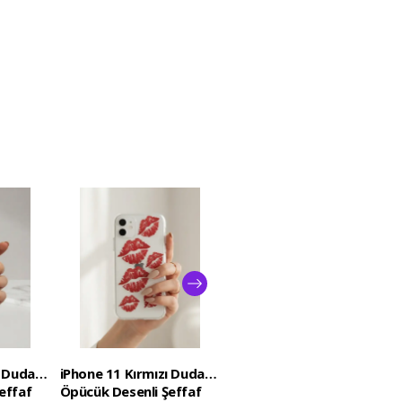
 Dudak /
iPhone 11 Kırmızı Dudak /
Samsung Galaxy S26
effaf
Öpücük Desenli Şeffaf
Ultra Boş Yapma Muz