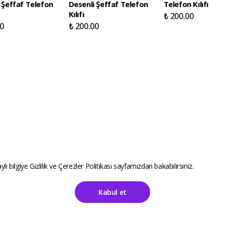
 Şeffaf Telefon
Desenli Şeffaf Telefon
Telefon Kılıfı
Kılıfı
₺ 200.00
0
₺ 200.00
ylı bilgiye
Gizlilik ve Çerezler Politikası
sayfamızdan bakabilirsiniz.
Kabul et