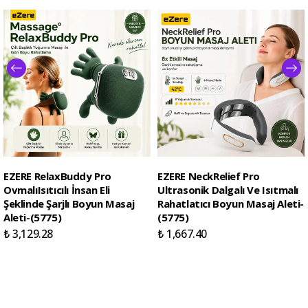
EZERE RelaxBuddy Pro
EZERE NeckRelief Pro
OvmalıIsıtıcılı İnsan Eli
Ultrasonik Dalgalı Ve Isıtmalı
Şeklinde Şarjlı Boyun Masaj
Rahatlatıcı Boyun Masaj Aleti-
Aleti-(5775)
(5775)
₺ 3,129.28
₺ 1,667.40