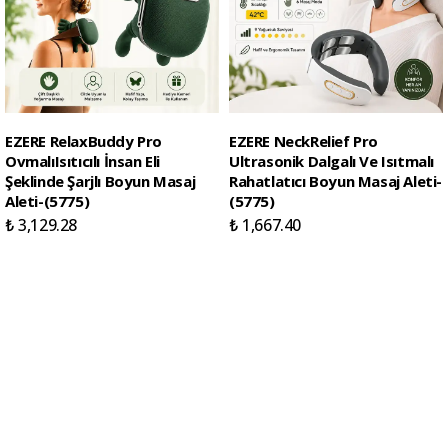
EZERE RelaxBuddy Pro
EZERE NeckRelief Pro
OvmalıIsıtıcılı İnsan Eli
Ultrasonik Dalgalı Ve Isıtmalı
Şeklinde Şarjlı Boyun Masaj
Rahatlatıcı Boyun Masaj Aleti-
Aleti-(5775)
(5775)
₺ 3,129.28
₺ 1,667.40