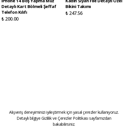
iPhone 14 Boş Yapma Muz
Kadın Siyah File Detaylı Özel
Detaylı Kart Bölmeli Şeffaf
Bikini Takımı
Telefon Kılıfı
₺ 247.56
₺ 200.00
Alışveriş deneyiminizi iyileştirmek için yasal çerezler kullanıyoruz.
Detaylı bilgiye
Gizlilik ve Çerezler Politikası
sayfamızdan
bakabilirsiniz.