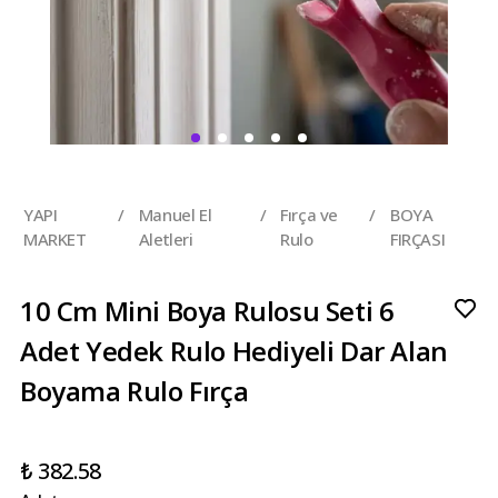
YAPI
/
Manuel El
/
Fırça ve
/
BOYA
MARKET
Aletleri
Rulo
FIRÇASI
10 Cm Mini Boya Rulosu Seti 6
Adet Yedek Rulo Hediyeli Dar Alan
Boyama Rulo Fırça
₺ 382.58