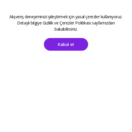
Alışveriş deneyiminizi iyileştirmek için yasal çerezler kullanıyoruz.
Detaylı bilgiye
Gizlilik ve Çerezler Politikası
sayfamızdan
bakabilirsiniz.
Kabul et
Ana Sayfa
Hesabım
ALETOOLS
Kayıt Sayfası
Giriş Sayfası