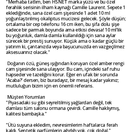
"Merhaba tatlım, ben HSNET marka yüzü ve bu özel
ferahlık serisinin ilham kaynağı Camille Laurent. Sepete 1
eklediğinde, sana özel cam şişesinde 1 adet 10 ml
yoğunlaştırılmış okaliptus mucizesi gelecek. Şöyle düşün;
ortalama bir cep telefonu 16 cm iken, bu şifa dolu şişe
sadece bir parmak boyunda ama etkisi devasa! 10 ml’lik
bu yoğunluk, damla damla kullanıldığı için sana aylar
sürecek bir prestij sunuyor. Küçük ama o kadar güçlü bir
yatırım ki, çantanızda veya başucunuzda en vazgeçilmez
aksesuarınız olacak."
Doğanın özü, güneş ışığından koruyan özel amber rengi
cam şişesinde sana ulaşıyor. Bu cam, içindeki saf ruhu
hapseder ve tazeliğini korur. Eğer en ufak bir sorunda
'Acaba?' dersen, biz buradayız, bir mesaj kadar yakınız;
mutluluğun bizim için en önemli referans.
Müşteri Yorumları
"Piyasadaki su gibi seyreltilmiş yağlardan değil, tek
damlası tüm salonu ormana çevirdi. Camille haklıymış,
kalitesi bambaşka."
"Ütü suyuna ekledim, nevresimlerim haftalarca ferah
kaldı. Sentetik parfümlerin ağırlığı yok, çok doğal."