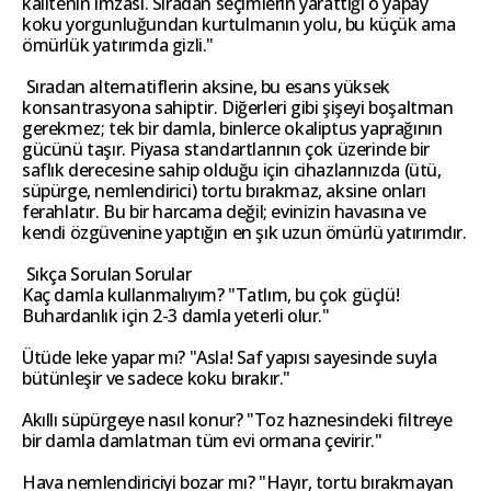
kalitenin imzası. Sıradan seçimlerin yarattığı o yapay
koku yorgunluğundan kurtulmanın yolu, bu küçük ama
ömürlük yatırımda gizli."
Sıradan alternatiflerin aksine, bu esans yüksek
konsantrasyona sahiptir. Diğerleri gibi şişeyi boşaltman
gerekmez; tek bir damla, binlerce okaliptus yaprağının
gücünü taşır. Piyasa standartlarının çok üzerinde bir
saflık derecesine sahip olduğu için cihazlarınızda (ütü,
süpürge, nemlendirici) tortu bırakmaz, aksine onları
ferahlatır. Bu bir harcama değil; evinizin havasına ve
kendi özgüvenine yaptığın en şık uzun ömürlü yatırımdır.
Sıkça Sorulan Sorular
Kaç damla kullanmalıyım? "Tatlım, bu çok güçlü!
Buhardanlık için 2-3 damla yeterli olur."
Ütüde leke yapar mı? "Asla! Saf yapısı sayesinde suyla
bütünleşir ve sadece koku bırakır."
Akıllı süpürgeye nasıl konur? "Toz haznesindeki filtreye
bir damla damlatman tüm evi ormana çevirir."
Hava nemlendiriciyi bozar mı? "Hayır, tortu bırakmayan