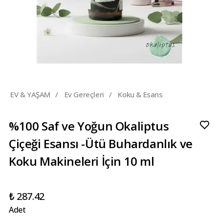
EV & YAŞAM
/
Ev Gereçleri
/
Koku & Esans
%100 Saf ve Yoğun Okaliptus
Çiçeği Esansı -Ütü Buhardanlık ve
Koku Makineleri İçin 10 ml
₺ 287.42
Adet