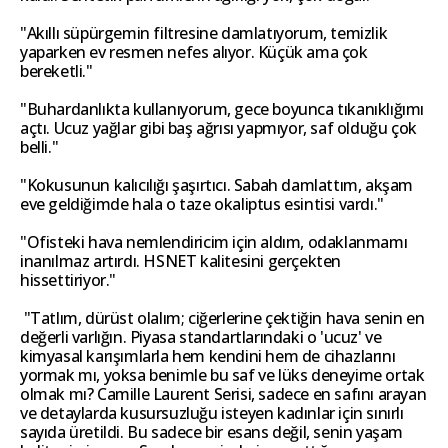
"Akıllı süpürgemin filtresine damlatıyorum, temizlik
yaparken ev resmen nefes alıyor. Küçük ama çok
bereketli."
"Buhardanlıkta kullanıyorum, gece boyunca tıkanıklığımı
açtı. Ucuz yağlar gibi baş ağrısı yapmıyor, saf olduğu çok
belli."
"Kokusunun kalıcılığı şaşırtıcı. Sabah damlattım, akşam
eve geldiğimde hala o taze okaliptus esintisi vardı."
"Ofisteki hava nemlendiricim için aldım, odaklanmamı
inanılmaz artırdı. HSNET kalitesini gerçekten
hissettiriyor."
"Tatlım, dürüst olalım; ciğerlerine çektiğin hava senin en
değerli varlığın. Piyasa standartlarındaki o 'ucuz' ve
kimyasal karışımlarla hem kendini hem de cihazlarını
yormak mı, yoksa benimle bu saf ve lüks deneyime ortak
olmak mı? Camille Laurent Serisi, sadece en safını arayan
ve detaylarda kusursuzluğu isteyen kadınlar için sınırlı
sayıda üretildi. Bu sadece bir esans değil, senin yaşam