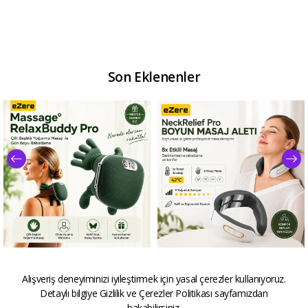
Son Eklenenler
EZERE RelaxBuddy Pro
EZERE NeckRelief Pro
Alışveriş deneyiminizi iyileştirmek için yasal çerezler kullanıyoruz.
OvmalıIsıtıcılı İnsan Eli
Ultrasonik Dalgalı Ve Isıtmalı
Detaylı bilgiye
Gizlilik ve Çerezler Politikası
sayfamızdan
Şeklinde Şarjlı Boyun Masaj
Rahatlatıcı Boyun Masaj Aleti-
Aleti-(5775)
(5775)
bakabilirsiniz.