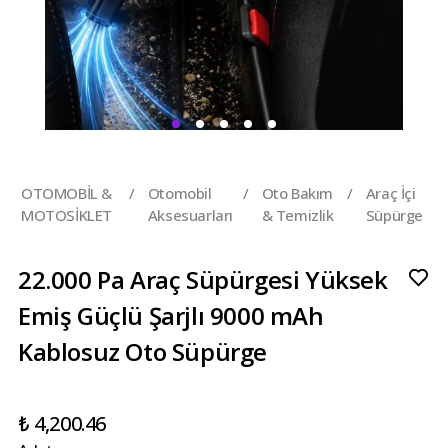
OTOMOBİL &
/
Otomobil
/
Oto Bakım
/
Araç İçi
MOTOSİKLET
Aksesuarları
& Temizlik
Süpürge
22.000 Pa Araç Süpürgesi Yüksek
Emiş Güçlü Şarjlı 9000 mAh
Kablosuz Oto Süpürge
₺ 4,200.46